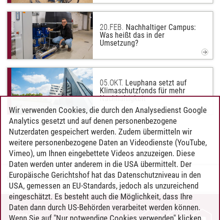
20.
FEB.
Nachhaltiger Campus:
Was heißt das in der
Umsetzung?
05.
OKT.
Leuphana setzt auf
Klimaschutzfonds für mehr
Nachhaltigkeit
Wir verwenden Cookies, die durch den Analysedienst Google
Analytics gesetzt und auf denen personenbezogene
Nutzerdaten gespeichert werden. Zudem übermitteln wir
Mehr: Nachrichten & Archiv
weitere personenbezogene Daten an Videodienste (YouTube,
Vimeo), um Ihnen eingebettete Videos anzuzeigen. Diese
Daten werden unter anderem in die USA übermittelt. Der
Europäische Gerichtshof hat das Datenschutzniveau in den
Beauftragte Nachhaltigkeit
/
26.02.2026
USA, gemessen an EU-Standards, jedoch als unzureichend
eingeschätzt. Es besteht auch die Möglichkeit, dass Ihre
Daten dann durch US-Behörden verarbeitet werden können.
KONTAKT
Wenn Sie auf "Nur notwendige Cookies verwenden" klicken,