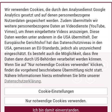
Wir verwenden Cookies, die durch den Analysedienst Google
KONTAKT
Analytics gesetzt und auf denen personenbezogene
Nutzerdaten gespeichert werden. Zudem übermitteln wir
Dipl. Umw. Irmhild Brüggen
weitere personenbezogene Daten an Videodienste (YouTube,
Vimeo), um Ihnen eingebettete Videos anzuzeigen. Diese
Daten werden unter anderem in die USA übermittelt. Der
Europäische Gerichtshof hat das Datenschutzniveau in den
Paula Muche
/
20.02.2023
USA, gemessen an EU-Standards, jedoch als unzureichend
eingeschätzt. Es besteht auch die Möglichkeit, dass Ihre
Daten dann durch US-Behörden verarbeitet werden können.
KONTAKT
Wenn Sie auf "Nur notwendige Cookies verwenden" klicken,
findet die vorgehend beschriebene Übermittlung nicht statt.
LEUPHANA ALS ARBEITGEBER
Nähere Informationen hierzu entnehmen Sie bitte unserer
INTRANET
Datenschutzerklärung
.
IMPRESSUM
Cookie-Einstellungen
DATENSCHUTZ
BARRIEREFREIHEIT
Nur notwendige Cookies verwenden.
COOKIE-EINSTELLUNGEN
Ich bin damit einverstanden.