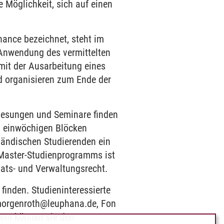
e Möglichkeit, sich auf einen
ance bezeichnet, steht im
 Anwendung des vermittelten
mit der Ausarbeitung eines
 organisieren zum Ende der
rlesungen und Seminare finden
ei einwöchigen Blöcken
sländischen Studierenden ein
 Master-Studienprogramms ist
taats- und Verwaltungsrecht.
inden. Studieninteressierte
.morgenroth@leuphana.de, Fon
dem können sie den