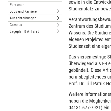
Untermenu Nachhaltige Universität
sowie in die Entwickl
Personen
Studienplatz zu bewe
Jobs und Karriere
Untermenu Jobs und Karriere
Ausschreibungen
Verantwortungsbewuss
Untermenu Ausschreibungen
Campus
Zentrum des Studiums
Untermenu Campus
Lageplan & Anfahrt
Wissens. Die Studier
Untermenu Lageplan & Anfahrt
eigenen Projektes e
Studienzeit eine eig
Das viersemestrige S
überwiegend als E-Le
gebündelt. Diese Art
berufsbegleitendes u
Prof. Dr. Till Patrik
Weitere Informatione
haben die Möglichkei
04131.677-7921) ein 