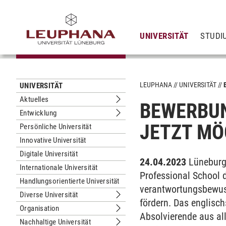
UNIVERSITÄT
STUDI
LEUPHANA
UNIVERSITÄT
UNIVERSITÄT
Aktuelles
BEWERBU
Untermenu Aktuelles
Entwicklung
Untermenu Entwicklung
JETZT MÖ
Persönliche Universität
Innovative Universität
Digitale Universität
24.04.2023
Lüneburg
Internationale Universität
Professional School 
Handlungsorientierte Universität
verantwortungsbewus
Diverse Universität
Untermenu Diverse Universität
fördern. Das englisch
Organisation
Untermenu Organisation
Absolvierende aus all
Nachhaltige Universität