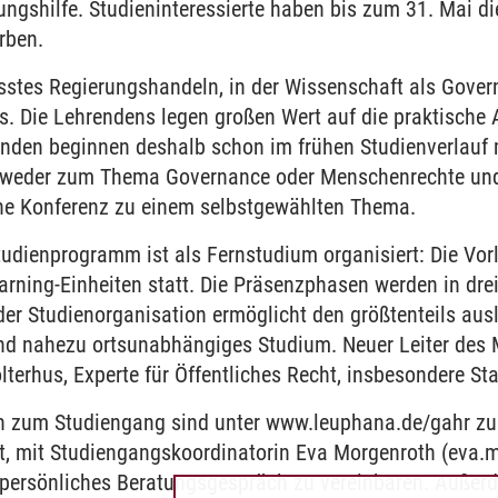
ungshilfe. Studieninteressierte haben bis zum 31. Mai di
rben.
tes Regierungshandeln, in der Wissenschaft als Govern
. Die Lehrendens legen großen Wert auf die praktische
enden beginnen deshalb schon im frühen Studienverlauf 
ntweder zum Thema Governance oder Menschenrechte und
ene Konferenz zu einem selbstgewählten Thema.
tudienprogramm ist als Fernstudium organisiert: Die Vo
arning-Einheiten statt. Die Präsenzphasen werden in dr
 der Studienorganisation ermöglicht den größtenteils au
nd nahezu ortsunabhängiges Studium. Neuer Leiter des
 Holterhus, Experte für Öffentliches Recht, insbesondere S
n zum Studiengang sind unter www.leuphana.de/gahr zu f
t, mit Studiengangskoordinatorin Eva Morgenroth (eva
persönliches Beratungsgespräch zu vereinbaren. Außer