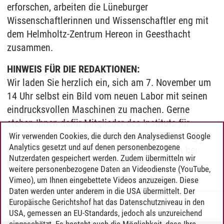
erforschen, arbeiten die Lüneburger
Wissenschaftlerinnen und Wissenschaftler eng mit
dem Helmholtz-Zentrum Hereon in Geesthacht
zusammen.
HINWEIS FÜR DIE REDAKTIONEN:
Wir laden Sie herzlich ein, sich am 7. November um
14 Uhr selbst ein Bild vom neuen Labor mit seinen
eindrucksvollen Maschinen zu machen. Gerne
stehen Ihnen dafür Mitglieder des Instituts für
Produktionstechnik und -systeme zur Verfügung.
Wir verwenden Cookies, die durch den Analysedienst Google
Analytics gesetzt und auf denen personenbezogene
Melden Sie sich für einen Besuch einfach an bei
Nutzerdaten gespeichert werden. Zudem übermitteln wir
henning.zuehlsdorff@leuphana.de
weitere personenbezogene Daten an Videodienste (YouTube,
Vimeo), um Ihnen eingebettete Videos anzuzeigen. Diese
Daten werden unter anderem in die USA übermittelt. Der
Europäische Gerichtshof hat das Datenschutzniveau in den
Henning Zühlsdorff
/
03.11.2023
USA, gemessen an EU-Standards, jedoch als unzureichend
eingeschätzt. Es besteht auch die Möglichkeit, dass Ihre