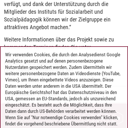
verfügt, und dank der Unterstützung durch die
Mitglieder des Instituts für Sozialarbeit und
Sozialpädagogik können wir der Zielgruppe ein
attraktives Angebot machen.“
Weitere Informationen über das Projekt sowie zu
kommenden Terminen finden Sie unter
www.leuphana.de/intesa
Wir verwenden Cookies, die durch den Analysedienst Google
Analytics gesetzt und auf denen personenbezogene
Kontakt: Jens Gummlich
Nutzerdaten gespeichert werden. Zudem übermitteln wir
(jens.gummlich@leuphana.de)
weitere personenbezogene Daten an Videodienste (YouTube,
Vimeo), um Ihnen eingebettete Videos anzuzeigen. Diese
Daten werden unter anderem in die USA übermittelt. Der
Europäische Gerichtshof hat das Datenschutzniveau in den
Henning Zühlsdorff
/
25.04.2024
USA, gemessen an EU-Standards, jedoch als unzureichend
eingeschätzt. Es besteht auch die Möglichkeit, dass Ihre
Daten dann durch US-Behörden verarbeitet werden können.
KONTAKT
Wenn Sie auf "Nur notwendige Cookies verwenden" klicken,
findet die vorgehend beschriebene Übermittlung nicht statt.
LEUPHANA ALS ARBEITGEBER