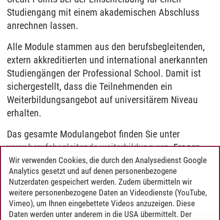
Studiengang mit einem akademischen Abschluss
anrechnen lassen.
Alle Module stammen aus den berufsbegleitenden,
extern akkreditierten und international anerkannten
Studiengängen der Professional School. Damit ist
sichergestellt, dass die Teilnehmenden ein
Weiterbildungsangebot auf universitärem Niveau
erhalten.
Das gesamte Modulangebot finden Sie unter
www.berufsbegleitende-weiterbildung.org
. Fragen
zum Angebot beantwortet Koordinatorin Dr. Kathrin
Wir verwenden Cookies, die durch den Analysedienst Google
Analytics gesetzt und auf denen personenbezogene
Becher (kathrin.becher@leuphana.de, Fon
Nutzerdaten gespeichert werden. Zudem übermitteln wir
04131.677-1193).
weitere personenbezogene Daten an Videodienste (YouTube,
Vimeo), um Ihnen eingebettete Videos anzuzeigen. Diese
Daten werden unter anderem in die USA übermittelt. Der