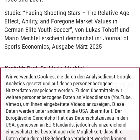
Studie: “Fading Shooting Stars – The Relative Age
Effect, Ability, and Foregone Market Values in
German Elite Youth Soccer”, von Lukas Tohoff und
Mario Mechtel erscheint demnächst in: Journal of
Sports Economics, Ausgabe März 2025
Kontakt
: Prof. Dr. Mario Mechtel,
mario.mechtel@leuphana.de, Tel.: 04131/ 677 26 36,
Wir verwenden Cookies, die durch den Analysedienst Google
Analytics gesetzt und auf denen personenbezogene
Lukas Tohoff, lut@rfberlin,com, Tel.: 0152/ 32 79 33
Nutzerdaten gespeichert werden. Zudem übermitteln wir
43;
weitere personenbezogene Daten an Videodienste (YouTube,
Vimeo), um Ihnen eingebettete Videos anzuzeigen. Diese
Daten werden unter anderem in die USA übermittelt. Der
Europäische Gerichtshof hat das Datenschutzniveau in den
Henning Zühlsdorff
/
20.03.2025
USA, gemessen an EU-Standards, jedoch als unzureichend
eingeschätzt. Es besteht auch die Möglichkeit, dass Ihre
Daten dann durch US-Behörden verarbeitet werden können.