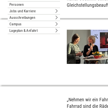
Untermenu Nachhaltige Universität
Gleichstellungsbeauf
Personen
Jobs und Karriere
Untermenu Jobs und Karriere
Ausschreibungen
Untermenu Ausschreibungen
Campus
Untermenu Campus
Lageplan & Anfahrt
Untermenu Lageplan & Anfahrt
„Nehmen wir ein Fahrr
Fahrrad sind die Räd