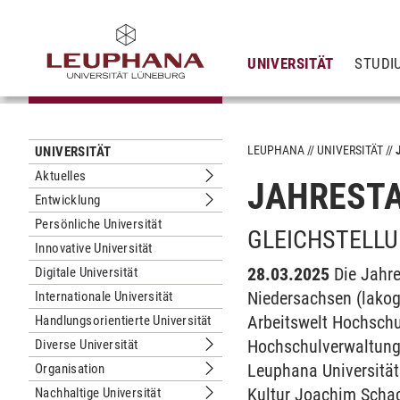
UNIVERSITÄT
STUDI
LEUPHANA
UNIVERSITÄT
UNIVERSITÄT
Aktuelles
JAHRESTA
Untermenu Aktuelles
Entwicklung
Untermenu Entwicklung
Persönliche Universität
GLEICHSTELL
Innovative Universität
28.03.2025
Die Jahr
Digitale Universität
Niedersachsen (lako
Internationale Universität
Arbeitswelt Hochschu
Handlungsorientierte Universität
Hochschulverwaltunge
Diverse Universität
Untermenu Diverse Universität
Leuphana Universität
Organisation
Untermenu Organisation
Kultur Joachim Schac
Nachhaltige Universität