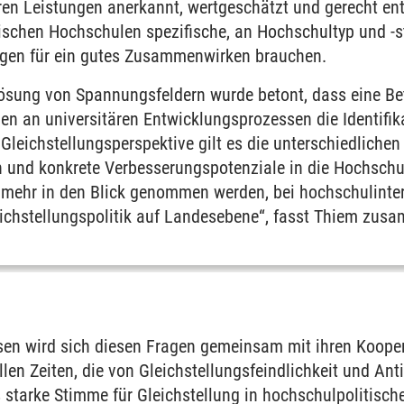
ren Leistungen anerkannt, wertgeschätzt und gerecht ent
ischen Hochschulen spezifische, an Hochschultyp und -
ngen für ein gutes Zusammenwirken brauchen.
flösung von Spannungsfeldern wurde betont, dass eine Be
n an universitären Entwicklungsprozessen die Identifika
 Gleichstellungsperspektive gilt es die unterschiedlichen
ren und konkrete Verbesserungspotenziale in die Hochsch
 mehr in den Blick genommen werden, bei hochschulinte
eichstellungspolitik auf Landesebene“, fasst Thiem zus
sen wird sich diesen Fragen gemeinsam mit ihren Kooper
llen Zeiten, die von Gleichstellungsfeindlichkeit und A
ls starke Stimme für Gleichstellung in hochschulpolitisc