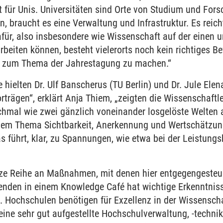
lt für Unis. Universitäten sind Orte von Studium und For
, braucht es eine Verwaltung und Infrastruktur. Es reic
afür, also insbesondere wie Wissenschaft auf der einen 
beiten können, besteht vielerorts noch kein richtiges B
kt zum Thema der Jahrestagung zu machen.“
 hielten Dr. Ulf Banscherus (TU Berlin) und Dr. Jule Elen
rträgen“, erklärt Anja Thiem, „zeigten die Wissenschaft
mal wie zwei gänzlich voneinander losgelöste Welten 
 dem Thema Sichtbarkeit, Anerkennung und Wertschätzun
 führt, klar, zu Spannungen, wie etwa bei der Leistung
nze Reihe an Maßnahmen, mit denen hier entgegengesteu
nden in einem Knowledge Café hat wichtige Erkenntniss
 Hochschulen benötigen für Exzellenz in der Wissenschaf
ine sehr gut aufgestellte Hochschulverwaltung, -techni