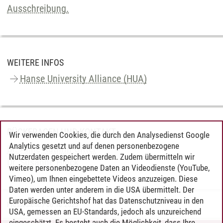
Ausschreibung.
WEITERE INFOS
Hanse University Alliance (HUA)
RÜCKFRAGEN UND KONTAKT
Wir verwenden Cookies, die durch den Analysedienst Google
Analytics gesetzt und auf denen personenbezogene
Dr. Anne-Kathrin Gitter
Nutzerdaten gespeichert werden. Zudem übermitteln wir
Dr. Susanne Hinck
weitere personenbezogene Daten an Videodienste (YouTube,
Vimeo), um Ihnen eingebettete Videos anzuzeigen. Diese
Daten werden unter anderem in die USA übermittelt. Der
Europäische Gerichtshof hat das Datenschutzniveau in den
Pressestelle
/
06.10.2025
USA, gemessen an EU-Standards, jedoch als unzureichend
eingeschätzt. Es besteht auch die Möglichkeit, dass Ihre