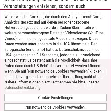
Veranstaltungen entstehen, sondern auch
Gästezimmer und eine Bibliothek, die dem Thema
Wir verwenden Cookies, die durch den Analysedienst Google
Cradle-to-Cradle gewidmet ist.
Analytics gesetzt und auf denen personenbezogene
Nutzerdaten gespeichert werden. Zudem übermitteln wir
Landeszeitung für die Lüneburger Heide
weitere personenbezogene Daten an Videodienste (YouTube,
Vimeo), um Ihnen eingebettete Videos anzuzeigen. Diese
Daten werden unter anderem in die USA übermittelt. Der
Europäische Gerichtshof hat das Datenschutzniveau in den
Inga Galstian
/
19.02.2020
USA, gemessen an EU-Standards, jedoch als unzureichend
eingeschätzt. Es besteht auch die Möglichkeit, dass Ihre
Daten dann durch US-Behörden verarbeitet werden können.
KONTAKT
Wenn Sie auf "Nur notwendige Cookies verwenden" klicken,
findet die vorgehend beschriebene Übermittlung nicht statt.
LEUPHANA ALS ARBEITGEBER
Nähere Informationen hierzu entnehmen Sie bitte unserer
INTRANET
Datenschutzerklärung
.
IMPRESSUM
Cookie-Einstellungen
DATENSCHUTZ
BARRIEREFREIHEIT
Nur notwendige Cookies verwenden.