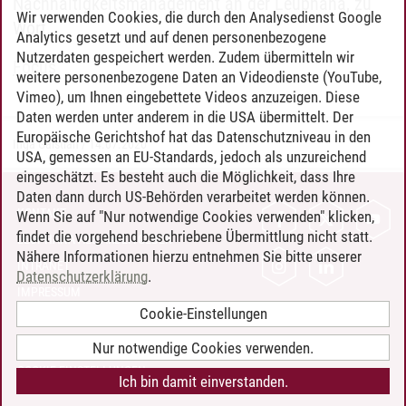
Nachhaltigkeitsmanagement an der Leuphana, zu
Wir verwenden Cookies, die durch den Analysedienst Google
Wort.
Analytics gesetzt und auf denen personenbezogene
Nutzerdaten gespeichert werden. Zudem übermitteln wir
Focus
weitere personenbezogene Daten an Videodienste (YouTube,
Vimeo), um Ihnen eingebettete Videos anzuzeigen. Diese
Daten werden unter anderem in die USA übermittelt. Der
Europäische Gerichtshof hat das Datenschutzniveau in den
Inga Galstian
/
14.07.2020
USA, gemessen an EU-Standards, jedoch als unzureichend
eingeschätzt. Es besteht auch die Möglichkeit, dass Ihre
Daten dann durch US-Behörden verarbeitet werden können.
KONTAKT
Wenn Sie auf "Nur notwendige Cookies verwenden" klicken,
findet die vorgehend beschriebene Übermittlung nicht statt.
LEUPHANA ALS ARBEITGEBER
Nähere Informationen hierzu entnehmen Sie bitte unserer
INTRANET
Datenschutzerklärung
.
IMPRESSUM
Cookie-Einstellungen
DATENSCHUTZ
BARRIEREFREIHEIT
Nur notwendige Cookies verwenden.
COOKIE-EINSTELLUNGEN
Ich bin damit einverstanden.