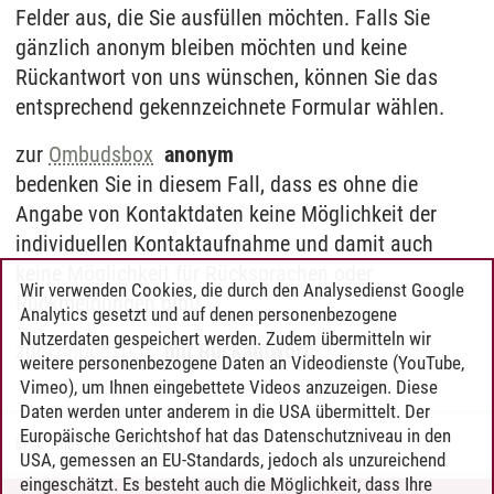
Felder aus, die Sie ausfüllen möchten. Falls Sie
gänzlich anonym bleiben möchten und keine
Rückantwort von uns wünschen, können Sie das
entsprechend gekennzeichnete Formular wählen.
zur
Ombudsbox
anonym
bedenken Sie in diesem Fall, dass es ohne die
Angabe von Kontaktdaten keine Möglichkeit der
individuellen Kontaktaufnahme und damit auch
keine Möglichkeit für Rücksprachen oder
Wir verwenden Cookies, die durch den Analysedienst Google
Rückmeldungen gibt!
Analytics gesetzt und auf denen personenbezogene
Nutzerdaten gespeichert werden. Zudem übermitteln wir
zur
Ombudsbox
mit Rückantwort
weitere personenbezogene Daten an Videodienste (YouTube,
Vimeo), um Ihnen eingebettete Videos anzuzeigen. Diese
Daten werden unter anderem in die USA übermittelt. Der
Europäische Gerichtshof hat das Datenschutzniveau in den
M.A. Thies Reinck
/
30.06.2024
USA, gemessen an EU-Standards, jedoch als unzureichend
eingeschätzt. Es besteht auch die Möglichkeit, dass Ihre