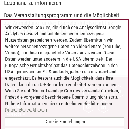
Leuphana zu informieren.
Das Veranstaltungsprogramm und die Möglichkeit
zur Anmeldung für den Bachelor-Infotag gibt es
Wir verwenden Cookies, die durch den Analysedienst Google
online unter:
www.leuphana.de/infotag
Analytics gesetzt und auf denen personenbezogene
Nutzerdaten gespeichert werden. Zudem übermitteln wir
weitere personenbezogene Daten an Videodienste (YouTube,
Vimeo), um Ihnen eingebettete Videos anzuzeigen. Diese
Daten werden unter anderem in die USA übermittelt. Der
Europäische Gerichtshof hat das Datenschutzniveau in den
Henning Zühlsdorff
/
06.11.2020
USA, gemessen an EU-Standards, jedoch als unzureichend
eingeschätzt. Es besteht auch die Möglichkeit, dass Ihre
Daten dann durch US-Behörden verarbeitet werden können.
KONTAKT
Wenn Sie auf "Nur notwendige Cookies verwenden" klicken,
findet die vorgehend beschriebene Übermittlung nicht statt.
LEUPHANA ALS ARBEITGEBER
Nähere Informationen hierzu entnehmen Sie bitte unserer
INTRANET
Datenschutzerklärung
.
IMPRESSUM
Cookie-Einstellungen
DATENSCHUTZ