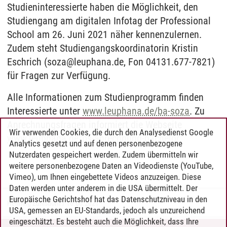
Studieninteressierte haben die Möglichkeit, den
Studiengang am digitalen Infotag der Professional
School am 26. Juni 2021 näher kennenzulernen.
Zudem steht Studiengangskoordinatorin Kristin
Eschrich (soza@leuphana.de, Fon 04131.677-7821)
für Fragen zur Verfügung.
Alle Informationen zum Studienprogramm finden
Interessierte unter
www.leuphana.de/ba-soza
. Zu
Anrechnungsfragen informiert die Webseite
Wir verwenden Cookies, die durch den Analysedienst Google
www.leuphana.de/ps-anrechnung-bachelor
.
Analytics gesetzt und auf denen personenbezogene
Nutzerdaten gespeichert werden. Zudem übermitteln wir
weitere personenbezogene Daten an Videodienste (YouTube,
Vimeo), um Ihnen eingebettete Videos anzuzeigen. Diese
Daten werden unter anderem in die USA übermittelt. Der
Europäische Gerichtshof hat das Datenschutzniveau in den
Henning Zühlsdorff
/
16.06.2021
USA, gemessen an EU-Standards, jedoch als unzureichend
eingeschätzt. Es besteht auch die Möglichkeit, dass Ihre