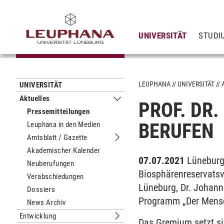
UNIVERSITÄT
STUDI
LEUPHANA
UNIVERSITÄT
UNIVERSITÄT
Aktuelles
PROF. DR
Untermenu Aktuelles
Pressemitteilungen
BERUFEN
Leuphana in den Medien
Amtsblatt / Gazette
Untermenu Amtsblatt / Gazette
Akademischer Kalender
07.07.2021
Lüneburg
Neuberufungen
Biosphärenreservatsv
Verabschiedungen
Lüneburg, Dr. Johann
Dossiers
Programm „Der Mensc
News Archiv
Entwicklung
Untermenu Entwicklung
Das Gremium setzt si