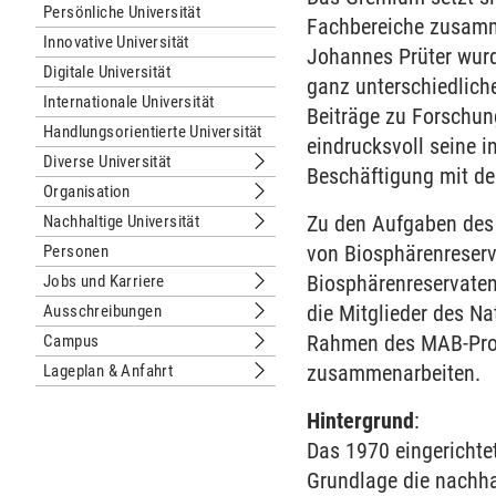
Persönliche Universität
Fachbereiche zusammen
Innovative Universität
Johannes Prüter wurd
Digitale Universität
ganz unterschiedliche
Internationale Universität
Beiträge zu Forschung
Handlungsorientierte Universität
eindrucksvoll seine 
Diverse Universität
Untermenu Diverse Universität
Beschäftigung mit d
Organisation
Untermenu Organisation
Zu den Aufgaben des 
Nachhaltige Universität
Untermenu Nachhaltige Universität
von Biosphärenreserv
Personen
Biosphärenreservaten
Jobs und Karriere
Untermenu Jobs und Karriere
die Mitglieder des N
Ausschreibungen
Untermenu Ausschreibungen
Rahmen des MAB-Prog
Campus
Untermenu Campus
zusammenarbeiten.
Lageplan & Anfahrt
Untermenu Lageplan & Anfahrt
Hintergrund
:
Das 1970 eingerichte
Grundlage die nachhal