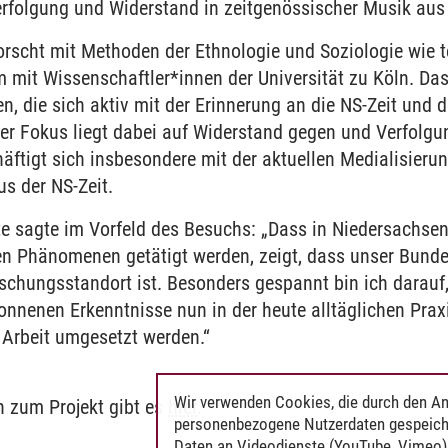
rfolgung und Widerstand in zeitgenössischer Musik au
orscht mit Methoden der Ethnologie und Soziologie wie
 mit Wissenschaftler*innen der Universität zu Köln. Das
n, die sich aktiv mit der Erinnerung an die NS-Zeit und
er Fokus liegt dabei auf Widerstand gegen und Verfolg
ftigt sich insbesondere mit der aktuellen Medialisier
s der NS-Zeit.
e sagte im Vorfeld des Besuchs: „Dass in Niedersachsen
en Phänomenen getätigt werden, zeigt, dass unser Bunde
rschungsstandort ist. Besonders gespannt bin ich darau
onnenen Erkenntnisse nun in der heute alltäglichen Prax
 Arbeit umgesetzt werden.“
Wir verwenden Cookies, die durch den An
n zum Projekt gibt es
hier
.
personenbezogene Nutzerdaten gespeich
Daten an Videodienste (YouTube, Vimeo),