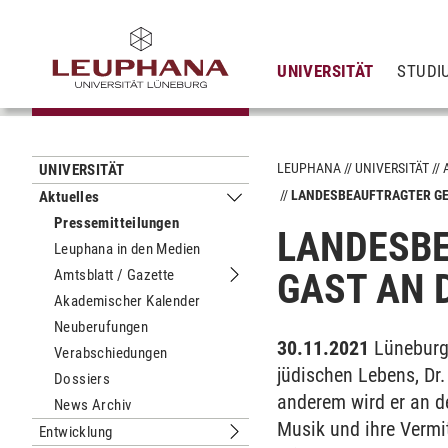
UNIVERSITÄT
STUDI
LEUPHANA
UNIVERSITÄT
UNIVERSITÄT
LANDESBEAUFTRAGTER GE
Aktuelles
Untermenu Aktuelles
Pressemitteilungen
LANDESBE
Leuphana in den Medien
Amtsblatt / Gazette
GAST AN 
Untermenu Amtsblatt / Gazette
Akademischer Kalender
Neuberufungen
30.11.2021
Lüneburg
Verabschiedungen
jüdischen Lebens, Dr
Dossiers
anderem wird er an d
News Archiv
Musik und ihre Vermi
Entwicklung
Untermenu Entwicklung