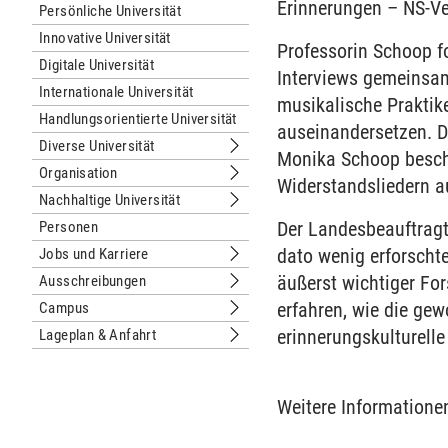
Erinnerungen – NS-Ve
Persönliche Universität
Innovative Universität
Professorin Schoop f
Digitale Universität
Interviews gemeinsam
Internationale Universität
musikalische Praktike
Handlungsorientierte Universität
auseinandersetzen. D
Diverse Universität
Untermenu Diverse Universität
Monika Schoop beschä
Organisation
Untermenu Organisation
Widerstandsliedern au
Nachhaltige Universität
Untermenu Nachhaltige Universität
Der Landesbeauftragt
Personen
dato wenig erforscht
Jobs und Karriere
Untermenu Jobs und Karriere
äußerst wichtiger Fo
Ausschreibungen
Untermenu Ausschreibungen
erfahren, wie die gew
Campus
Untermenu Campus
erinnerungskulturelle
Lageplan & Anfahrt
Untermenu Lageplan & Anfahrt
Weitere Informatione