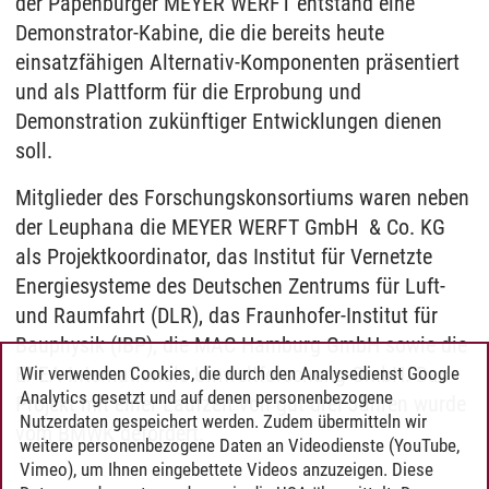
der Papenburger MEYER WERFT entstand eine
Demonstrator-Kabine, die die bereits heute
einsatzfähigen Alternativ-Komponenten präsentiert
und als Plattform für die Erprobung und
Demonstration zukünftiger Entwicklungen dienen
soll.
Mitglieder des Forschungskonsortiums waren neben
der Leuphana die MEYER WERFT GmbH & Co. KG
als Projektkoordinator, das Institut für Vernetzte
Energiesysteme des Deutschen Zentrums für Luft-
und Raumfahrt (DLR), das Fraunhofer-Institut für
Bauphysik (IBP), die MAC Hamburg GmbH sowie die
EPEA Internationale Umweltforschung GmbH. Das
Wir verwenden Cookies, die durch den Analysedienst Google
Analytics gesetzt und auf denen personenbezogene
Projekt mit einer Laufzeit von gut drei Jahren wurde
Nutzerdaten gespeichert werden. Zudem übermitteln wir
vom BMWK gefördert.
weitere personenbezogene Daten an Videodienste (YouTube,
Vimeo), um Ihnen eingebettete Videos anzuzeigen. Diese