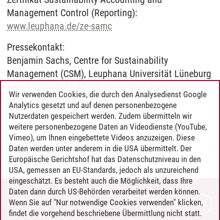
Management Control (Reporting):
www.leuphana.de/ze-samc
Pressekontakt:
Benjamin Sachs, Centre for Sustainability
Management (CSM), Leuphana Universität Lüneburg
Fon: +49(0) 4131.677-2234 | E-Mail: csm-
Wir verwenden Cookies, die durch den Analysedienst Google
certificates@leuphana.de
Analytics gesetzt und auf denen personenbezogene
Nutzerdaten gespeichert werden. Zudem übermitteln wir
weitere personenbezogene Daten an Videodienste (YouTube,
Vimeo), um Ihnen eingebettete Videos anzuzeigen. Diese
Daten werden unter anderem in die USA übermittelt. Der
Europäische Gerichtshof hat das Datenschutzniveau in den
Henning Zühlsdorff
/
21.07.2023
USA, gemessen an EU-Standards, jedoch als unzureichend
eingeschätzt. Es besteht auch die Möglichkeit, dass Ihre
Daten dann durch US-Behörden verarbeitet werden können.
KONTAKT
Wenn Sie auf "Nur notwendige Cookies verwenden" klicken,
findet die vorgehend beschriebene Übermittlung nicht statt.
LEUPHANA ALS ARBEITGEBER