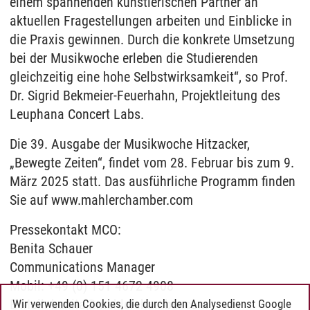
einem spannenden künstlerischen Partner an
aktuellen Fragestellungen arbeiten und Einblicke in
die Praxis gewinnen. Durch die konkrete Umsetzung
bei der Musikwoche erleben die Studierenden
gleichzeitig eine hohe Selbstwirksamkeit“, so Prof.
Dr. Sigrid Bekmeier-Feuerhahn, Projektleitung des
Leuphana Concert Labs.
Die 39. Ausgabe der Musikwoche Hitzacker,
„Bewegte Zeiten“, findet vom 28. Februar bis zum 9.
März 2025 statt. Das ausführliche Programm finden
Sie auf www.mahlerchamber.com
Pressekontakt MCO:
Benita Schauer
Communications Manager
Mobil: +49 (0) 151 4672 4908
E-Mail: benita@mahlerchamber.com
Wir verwenden Cookies, die durch den Analysedienst Google