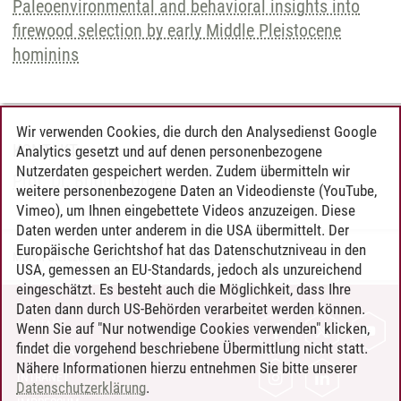
Paleoenvironmental and behavioral insights into
firewood selection by early Middle Pleistocene
hominins
Wir verwenden Cookies, die durch den Analysedienst Google
KONTAKT
Analytics gesetzt und auf denen personenbezogene
Nutzerdaten gespeichert werden. Zudem übermitteln wir
Prof. Dr. Brigitte Urban
weitere personenbezogene Daten an Videodienste (YouTube,
Vimeo), um Ihnen eingebettete Videos anzuzeigen. Diese
Daten werden unter anderem in die USA übermittelt. Der
Europäische Gerichtshof hat das Datenschutzniveau in den
Martin Gierczak - Pressestelle
/
20.04.2026
USA, gemessen an EU-Standards, jedoch als unzureichend
eingeschätzt. Es besteht auch die Möglichkeit, dass Ihre
Daten dann durch US-Behörden verarbeitet werden können.
KONTAKT
Wenn Sie auf "Nur notwendige Cookies verwenden" klicken,
findet die vorgehend beschriebene Übermittlung nicht statt.
LEUPHANA ALS ARBEITGEBER
Nähere Informationen hierzu entnehmen Sie bitte unserer
INTRANET
Datenschutzerklärung
.