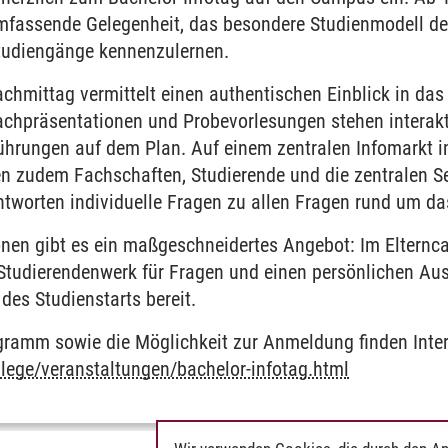
mfassende Gelegenheit, das besondere Studienmodell de
tudiengänge kennenzulernen.
mittag vermittelt einen authentischen Einblick in das 
Fachpräsentationen und Probevorlesungen stehen interak
hrungen auf dem Plan. Auf einem zentralen Infomarkt 
en zudem Fachschaften, Studierende und die zentralen Se
tworten individuelle Fragen zu allen Fragen rund um d
onen gibt es ein maßgeschneidertes Angebot: Im Elternca
tudierendenwerk für Fragen und einen persönlichen Au
s Studienstarts bereit.
gramm sowie die Möglichkeit zur Anmeldung finden Intere
ege/veranstaltungen/bachelor-infotag.html