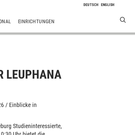
ONAL
EINRICHTUNGEN
R LEUPHANA
 / Einblicke in
urg Studieninteressierte,
0:30 Uhr bietet die