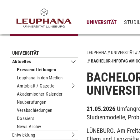
UNIVERSITÄT
STUDI
LEUPHANA
UNIVERSITÄT
UNIVERSITÄT
BACHELOR-INFOTAG AM C
Aktuelles
Untermenu Aktuelles
Pressemitteilungen
BACHELOR
Leuphana in den Medien
Amtsblatt / Gazette
UNIVERSI
Untermenu Amtsblatt / Gazette
Akademischer Kalender
Neuberufungen
21.05.2026
Umfangre
Verabschiedungen
Studienmodelle, Pro
Dossiers
News Archiv
LÜNEBURG. Am Freitag
Entwicklung
Untermenu Entwicklung
Eltern und Lehrkräfte