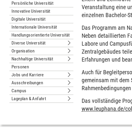
Persönliche Universität
Veranstaltung eine u
Innovative Universität
einzelnen Bachelor-S
Digitale Universität
Das Programm am Nach
Internationale Universität
Neben detaillierten 
Handlungsorientierte Universität
Labore und Campusfü
Diverse Universität
Untermenu Diverse Universität
Zentralgebäudes teil
Organisation
Untermenu Organisation
Erfahrungen und bean
Nachhaltige Universität
Untermenu Nachhaltige Universität
Personen
Auch für Begleitpers
Jobs und Karriere
Untermenu Jobs und Karriere
gemeinsam mit dem S
Ausschreibungen
Untermenu Ausschreibungen
Rahmenbedingungen de
Campus
Untermenu Campus
Lageplan & Anfahrt
Das vollständige Pro
Untermenu Lageplan & Anfahrt
www.leuphana.de/coll