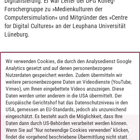
Digitalisierung. Er war Leiter der DFG Kolleg-
Forschergruppe zu »Medienkulturen der
Computersimulation« und Mitgründer des »Centre
for Digital Cultures« an der Leuphana Universität
Lüneburg.
Wir verwenden Cookies, die durch den Analysedienst Google
Analytics gesetzt und auf denen personenbezogene
RÜCKFRAGEN UND KONTAKT
Nutzerdaten gespeichert werden. Zudem übermitteln wir
Inga Luchs (inga.luchs@leuphana.de)
weitere personenbezogene Daten an Videodienste (YouTube,
Vimeo), um Ihnen eingebettete Videos anzuzeigen. Diese
Daten werden unter anderem in die USA übermittelt. Der
Europäische Gerichtshof hat das Datenschutzniveau in den
Emily Spahrbier
/
10.12.2024
USA, gemessen an EU-Standards, jedoch als unzureichend
eingeschätzt. Es besteht auch die Möglichkeit, dass Ihre
Daten dann durch US-Behörden verarbeitet werden können.
KONTAKT
Wenn Sie auf "Nur notwendige Cookies verwenden" klicken,
findet die vorgehend beschriebene Übermittlung nicht statt.
LEUPHANA ALS ARBEITGEBER