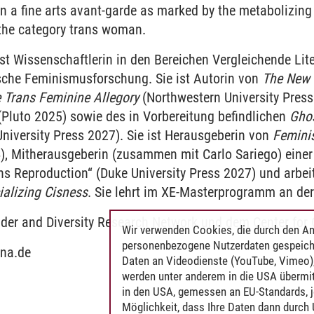
hen a fine arts avant-garde as marked by the metabolizing 
the category trans woman.
st Wissenschaftlerin in den Bereichen Vergleichende Lit
sche Feminismusforschung. Sie ist Autorin von
The New 
e Trans Feminine Allegory
(Northwestern University Pres
Pluto 2025) sowie des in Vorbereitung befindlichen
Ghos
iversity Press 2027). Sie ist Herausgeberin von
Femini
4), Mitherausgeberin (zusammen mit Carlo Sariego) ei
 Reproduction“ (Duke University Press 2027) und arbei
ializing Cisness
. Sie lehrt im XE-Masterprogramm an der
der and Diversity Research Network und dem Center for C
Wir verwenden Cookies, die durch den An
personenbezogene Nutzerdaten gespeich
na.de
Daten an Videodienste (YouTube, Vimeo),
werden unter anderem in die USA übermit
in den USA, gemessen an EU-Standards, j
Möglichkeit, dass Ihre Daten dann durch