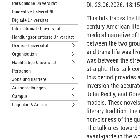
Persönliche Universität
Di. 23.06.2026. 18:15
Innovative Universität
This talk traces the 
Digitale Universität
century American lite
Internationale Universität
medical narrative of t
Handlungsorientierte Universität
between the two grou
Diverse Universität
Untermenu Diverse Universität
and trans life was l
Organisation
Untermenu Organisation
was between the stre
Nachhaltige Universität
Untermenu Nachhaltige Universität
straight. This talk co
Personen
this period provides 
Jobs und Karriere
Untermenu Jobs und Karriere
inversion the accura
Ausschreibungen
Untermenu Ausschreibungen
John Rechy, and Gore
Campus
Untermenu Campus
models. These novels
Lageplan & Anfahrt
Untermenu Lageplan & Anfahrt
literary tradition, t
non-cisness of the qu
The talk arcs toward 
avant-garde in the w