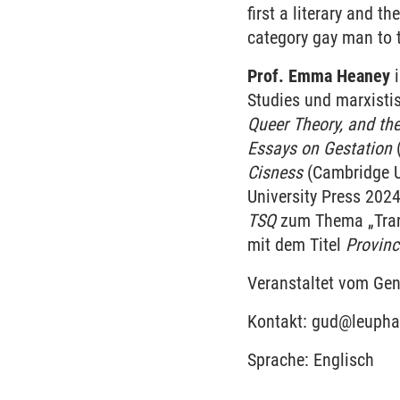
first a literary and t
category gay man to 
Prof. Emma Heaney
i
Studies und marxisti
Queer Theory, and th
Essays on Gestation
(
Cisness
(Cambridge Un
University Press 202
TSQ
zum Thema „Trans
mit dem Titel
Provinc
Veranstaltet vom Gen
Kontakt: gud@leupha
Sprache: Englisch