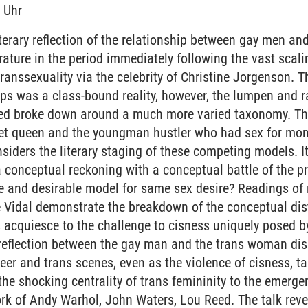
 Uhr
literary reflection of the relationship between gay men a
rature in the period immediately following the vast scali
ranssexuality via the celebrity of Christine Jorgenson. Th
ps was a class-bound reality, however, the lumpen and r
ived broke down around a much more varied taxonomy. Thi
et queen and the youngman hustler who had sex for mon
nsiders the literary staging of these competing models. It
a conceptual reckoning with a conceptual battle of the p
te and desirable model for same sex desire? Readings o
 Vidal demonstrate the breakdown of the conceptual dis
 acquiesce to the challenge to cisness uniquely posed b
he reflection between the gay man and the trans woman dis
eer and trans scenes, even as the violence of cisness, t
the shocking centrality of trans femininity to the emerge
ork of Andy Warhol, John Waters, Lou Reed. The talk rev