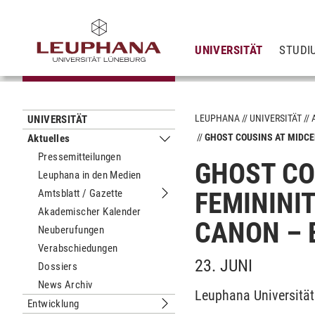
UNIVERSITÄT
STUDI
LEUPHANA
UNIVERSITÄT
UNIVERSITÄT
GHOST COUSINS AT MIDCE
Aktuelles
Untermenu Aktuelles
Pressemitteilungen
GHOST CO
Leuphana in den Medien
Amtsblatt / Gazette
FEMININI
Untermenu Amtsblatt / Gazette
Akademischer Kalender
CANON –
Neuberufungen
Verabschiedungen
23. JUNI
Dossiers
News Archiv
Leuphana Universität
Entwicklung
Untermenu Entwicklung