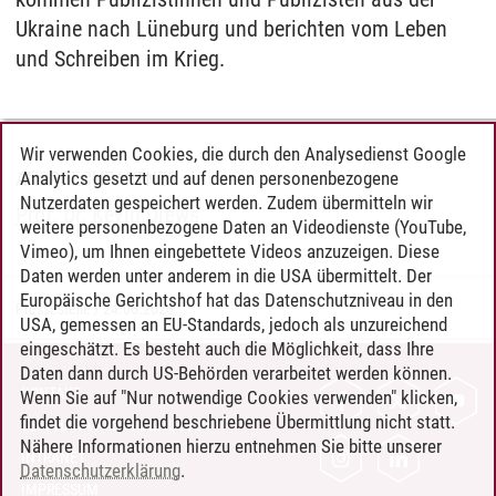
Ukraine nach Lüneburg und berichten vom Leben
und Schreiben im Krieg.
Wir verwenden Cookies, die durch den Analysedienst Google
Analytics gesetzt und auf denen personenbezogene
ANSPRECHPARTNER
Nutzerdaten gespeichert werden. Zudem übermitteln wir
Prof. Dr. Kevin Drews
weitere personenbezogene Daten an Videodienste (YouTube,
Vimeo), um Ihnen eingebettete Videos anzuzeigen. Diese
Daten werden unter anderem in die USA übermittelt. Der
Europäische Gerichtshof hat das Datenschutzniveau in den
Pressestelle
/
24.06.2026
USA, gemessen an EU-Standards, jedoch als unzureichend
eingeschätzt. Es besteht auch die Möglichkeit, dass Ihre
Daten dann durch US-Behörden verarbeitet werden können.
KONTAKT
Wenn Sie auf "Nur notwendige Cookies verwenden" klicken,
findet die vorgehend beschriebene Übermittlung nicht statt.
LEUPHANA ALS ARBEITGEBER
Nähere Informationen hierzu entnehmen Sie bitte unserer
INTRANET
Datenschutzerklärung
.
IMPRESSUM