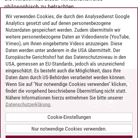
philosophisch zu betrachten.
Wir verwenden Cookies, die durch den Analysedienst Google
Sprache: Deutsch
Analytics gesetzt und auf denen personenbezogene
Nutzerdaten gespeichert werden. Zudem übermitteln wir
weitere personenbezogene Daten an Videodienste (YouTube,
Vimeo), um Ihnen eingebettete Videos anzuzeigen. Diese
Daten werden unter anderem in die USA übermittelt. Der
Europäische Gerichtshof hat das Datenschutzniveau in den
Malin Hocke
/
07.07.2026
USA, gemessen an EU-Standards, jedoch als unzureichend
eingeschätzt. Es besteht auch die Möglichkeit, dass Ihre
Daten dann durch US-Behörden verarbeitet werden können.
KONTAKT
Wenn Sie auf "Nur notwendige Cookies verwenden" klicken,
findet die vorgehend beschriebene Übermittlung nicht statt.
LEUPHANA ALS ARBEITGEBER
Nähere Informationen hierzu entnehmen Sie bitte unserer
INTRANET
Datenschutzerklärung
.
IMPRESSUM
Cookie-Einstellungen
DATENSCHUTZ
BARRIEREFREIHEIT
Nur notwendige Cookies verwenden.
COOKIE-EINSTELLUNGEN