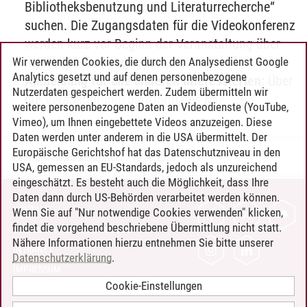
Bibliotheksbenutzung und Literaturrecherche“
suchen. Die Zugangsdaten für die Videokonferenz
werden kurz vor Beginn der Veranstaltung über
myStudy bekannt gegeben.
Wir verwenden Cookies, die durch den Analysedienst Google
Analytics gesetzt und auf denen personenbezogene
Anmeldung für alle anderen Interessierten:
Über
Nutzerdaten gespeichert werden. Zudem übermitteln wir
die
Veranstaltungsplattform des MIZ
weitere personenbezogene Daten an Videodienste (YouTube,
Vimeo), um Ihnen eingebettete Videos anzuzeigen. Diese
Daten werden unter anderem in die USA übermittelt. Der
Europäische Gerichtshof hat das Datenschutzniveau in den
Team Informationskompetenz
/
10.08.2026
USA, gemessen an EU-Standards, jedoch als unzureichend
eingeschätzt. Es besteht auch die Möglichkeit, dass Ihre
Daten dann durch US-Behörden verarbeitet werden können.
KONTAKT
Wenn Sie auf "Nur notwendige Cookies verwenden" klicken,
findet die vorgehend beschriebene Übermittlung nicht statt.
LEUPHANA ALS ARBEITGEBER
Nähere Informationen hierzu entnehmen Sie bitte unserer
INTRANET
Datenschutzerklärung
.
IMPRESSUM
Cookie-Einstellungen
DATENSCHUTZ