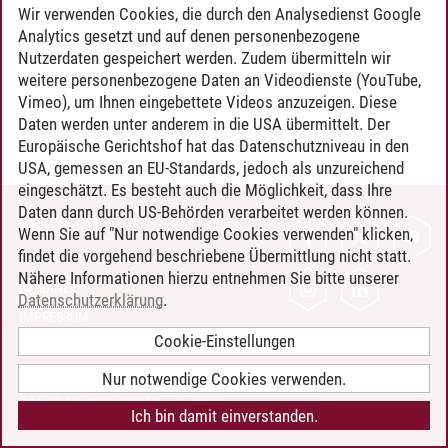
Wir verwenden Cookies, die durch den Analysedienst Google
Analytics gesetzt und auf denen personenbezogene
Nutzerdaten gespeichert werden. Zudem übermitteln wir
weitere personenbezogene Daten an Videodienste (YouTube,
Vimeo), um Ihnen eingebettete Videos anzuzeigen. Diese
Daten werden unter anderem in die USA übermittelt. Der
Europäische Gerichtshof hat das Datenschutzniveau in den
USA, gemessen an EU-Standards, jedoch als unzureichend
eingeschätzt. Es besteht auch die Möglichkeit, dass Ihre
Daten dann durch US-Behörden verarbeitet werden können.
KONTAKT
Wenn Sie auf "Nur notwendige Cookies verwenden" klicken,
findet die vorgehend beschriebene Übermittlung nicht statt.
LEUPHANA ALS ARBEITGEBER
Nähere Informationen hierzu entnehmen Sie bitte unserer
INTRANET
Datenschutzerklärung
.
IMPRESSUM
Cookie-Einstellungen
DATENSCHUTZ
BARRIEREFREIHEIT
Nur notwendige Cookies verwenden.
COOKIE-EINSTELLUNGEN
Ich bin damit einverstanden.