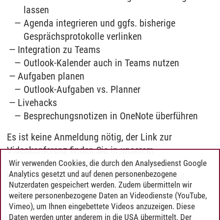
lassen
Agenda integrieren und ggfs. bisherige
Gesprächsprotokolle verlinken
Integration zu Teams
Outlook-Kalender auch in Teams nutzen
Aufgaben planen
Outlook-Aufgaben vs. Planner
Livehacks
Besprechungsnotizen in OneNote überführen
Es ist keine Anmeldung nötig, der Link zur
Videokonferenz finden Sie in unserem
Veranstaltungsportal MIZ-Events
. Fragen
Wir verwenden Cookies, die durch den Analysedienst Google
Analytics gesetzt und auf denen personenbezogene
beantwortet gerne der Anbieter unter der Mail
Nutzerdaten gespeichert werden. Zudem übermitteln wir
Trainer
@
bursche-campus.de
.
weitere personenbezogene Daten an Videodienste (YouTube,
Vimeo), um Ihnen eingebettete Videos anzuzeigen. Diese
Daten werden unter anderem in die USA übermittelt. Der