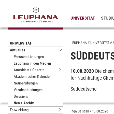
UNIVERSITÄT
STUDI
LEUPHANA
UNIVERSITÄT
UNIVERSITÄT
Aktuelles
SÜDDEUTS
Untermenu Aktuelles
Pressemitteilungen
Leuphana in den Medien
Amtsblatt / Gazette
10.08.2020
Die chem
Untermenu Amtsblatt / Gazette
Akademischer Kalender
für Nachhaltige Chemi
Neuberufungen
Süddeutsche
Verabschiedungen
Dossiers
News Archiv
Entwicklung
Inga Galstian
/
10.08.2020
Untermenu Entwicklung