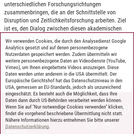
unterschiedlichen Forschungsrichtungen
zusammenbringen, die an der Schnittstelle von
Disruption und Zeitlichkeitsforschung arbeiten. Ziel
ist es, den Dialog zwischen diesen akademischen
Diskursen zu fördern, um letztlich das Phänomen
Wir verwenden Cookies, die durch den Analysedienst Google
Disruption besser zu verstehen.
Analytics gesetzt und auf denen personenbezogene
Nutzerdaten gespeichert werden. Zudem übermitteln wir
weitere personenbezogene Daten an Videodienste (YouTube,
Vimeo), um Ihnen eingebettete Videos anzuzeigen. Diese
Daten werden unter anderem in die USA übermittelt. Der
Europäische Gerichtshof hat das Datenschutzniveau in den
Henning Zühlsdorff
/
22.09.2023
USA, gemessen an EU-Standards, jedoch als unzureichend
eingeschätzt. Es besteht auch die Möglichkeit, dass Ihre
Daten dann durch US-Behörden verarbeitet werden können.
KONTAKT
Wenn Sie auf "Nur notwendige Cookies verwenden" klicken,
findet die vorgehend beschriebene Übermittlung nicht statt.
LEUPHANA ALS ARBEITGEBER
Nähere Informationen hierzu entnehmen Sie bitte unserer
INTRANET
Datenschutzerklärung
.
IMPRESSUM