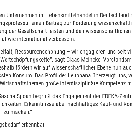
den Unternehmen im Lebensmittelhandel in Deutschland
ungsprofessur einen Beitrag zur Förderung wissenschaftli
ung der Gesellschaft leisten und den wissenschaftliche
al wie international verbessern.
elfalt, Ressourcenschonung – wir engagieren uns seit vi
r Wertschöpfungskette“, sagt Claas Meineke, Vorstands
Deshalb fördern wir auf wissenschaftlicher Ebene nun au
ten Konsum. Das Profil der Leuphana überzeugt uns, wei
 Wirtschaftsthemen große interdisziplinäre Kompetenz mi
Sascha Spoun begrüßt das Engagement der EDEKA-Zentral
lichkeiten, Erkenntnisse über nachhaltiges Kauf- und K
ar zu machen.“
gsbedarf erkennbar