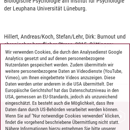
Biologische Psychologie am Institut für Psychologie
der Leuphana Universität Lüneburg.
Hillert, Andreas/Koch, Stefan/Lehr, Dirk: Burnout und
chronischer beruflicher Stress, 2015, Göttingen:
Hogrefe Verlag. 108 Seiten, EUR 19,95, ISBN: 978-
Wir verwenden Cookies, die durch den Analysedienst Google
Analytics gesetzt und auf denen personenbezogene
3801726508
Nutzerdaten gespeichert werden. Zudem übermitteln wir
weitere personenbezogene Daten an Videodienste (YouTube,
Vimeo), um Ihnen eingebettete Videos anzuzeigen. Diese
Daten werden unter anderem in die USA übermittelt. Der
Europäische Gerichtshof hat das Datenschutzniveau in den
04.08.2016
USA, gemessen an EU-Standards, jedoch als unzureichend
eingeschätzt. Es besteht auch die Möglichkeit, dass Ihre
Daten dann durch US-Behörden verarbeitet werden können.
KONTAKT
Wenn Sie auf "Nur notwendige Cookies verwenden" klicken,
findet die vorgehend beschriebene Übermittlung nicht statt.
LEUPHANA ALS ARBEITGEBER
Nähere Informationen hierzu entnehmen Sie bitte unserer