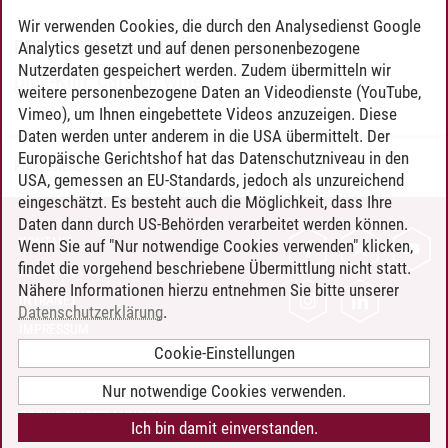
Wir verwenden Cookies, die durch den Analysedienst Google
PRESSEKONTAKT - GRÜNDUNGSSERVICE
Analytics gesetzt und auf denen personenbezogene
Nutzerdaten gespeichert werden. Zudem übermitteln wir
Dipl.-Kfm. Carsten Wille
weitere personenbezogene Daten an Videodienste (YouTube,
Vimeo), um Ihnen eingebettete Videos anzuzeigen. Diese
Daten werden unter anderem in die USA übermittelt. Der
Europäische Gerichtshof hat das Datenschutzniveau in den
Pressestelle
/
11.07.2025
USA, gemessen an EU-Standards, jedoch als unzureichend
eingeschätzt. Es besteht auch die Möglichkeit, dass Ihre
Daten dann durch US-Behörden verarbeitet werden können.
KONTAKT
Wenn Sie auf "Nur notwendige Cookies verwenden" klicken,
findet die vorgehend beschriebene Übermittlung nicht statt.
LEUPHANA ALS ARBEITGEBER
Nähere Informationen hierzu entnehmen Sie bitte unserer
INTRANET
Datenschutzerklärung
.
IMPRESSUM
Cookie-Einstellungen
DATENSCHUTZ
BARRIEREFREIHEIT
Nur notwendige Cookies verwenden.
COOKIE-EINSTELLUNGEN
Ich bin damit einverstanden.