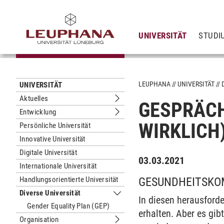
UNIVERSITÄT
STUDI
LEUPHANA
UNIVERSITÄT
UNIVERSITÄT
Aktuelles
GESPRÄCHS
Untermenu Aktuelles
Entwicklung
Untermenu Entwicklung
WIRKLICH)
Persönliche Universität
Innovative Universität
Digitale Universität
03.03.2021
Internationale Universität
Handlungsorientierte Universität
GESUNDHEITSKOM
Diverse Universität
Untermenu Diverse Universität
In diesen herausforde
Gender Equality Plan (GEP)
erhalten. Aber es gib
Organisation