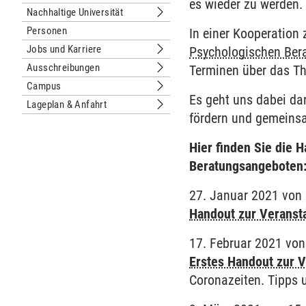
Untermenu Organisation
es wieder zu werden.
Nachhaltige Universität
Untermenu Nachhaltige Universität
Personen
In einer Kooperation
Jobs und Karriere
Psychologischen Bera
Untermenu Jobs und Karriere
Ausschreibungen
Terminen über das T
Untermenu Ausschreibungen
Campus
Untermenu Campus
Es geht uns dabei da
Lageplan & Anfahrt
Untermenu Lageplan & Anfahrt
fördern und gemeins
Hier finden Sie die 
Beratungsangeboten
27. Januar 2021 von 
Handout zur Veranst
17. Februar 2021 von
Erstes Handout zur V
Coronazeiten. Tipps 