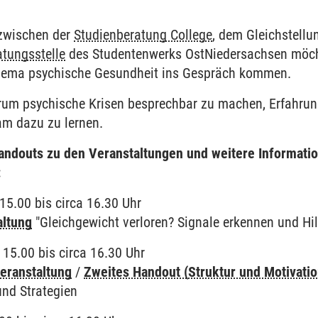
 zwischen der
Studienberatung College
, dem Gleichstell
tungsstelle
des Studentenwerks OstNiedersachsen möcht
hema psychische Gesundheit ins Gespräch kommen.
rum psychische Krisen besprechbar zu machen, Erfahrung
am dazu zu lernen.
Handouts zu den Veranstaltungen und weitere Informati
:
15.00 bis circa 16.30 Uhr
altung
"Gleichgewicht verloren? Signale erkennen und Hil
 15.00 bis circa 16.30 Uhr
eranstaltung
/
Zweites Handout (Struktur und Motivatio
und Strategien