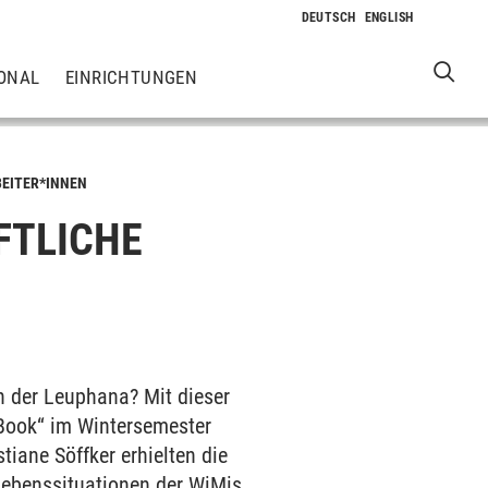
ONAL
EINRICHTUNGEN
BEITER*INNEN
FTLICHE
en der Leuphana? Mit dieser
 Book“ im Wintersemester
tiane Söffker erhielten die
 Lebenssituationen der WiMis