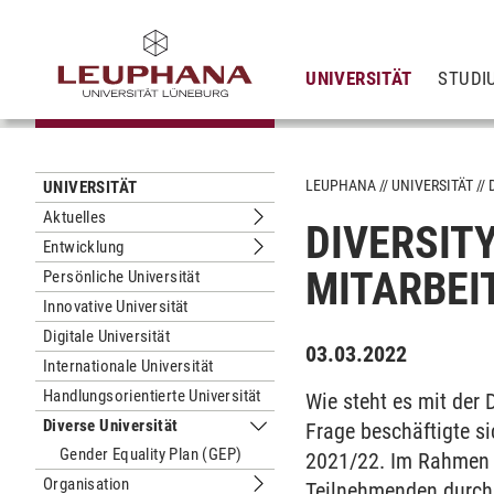
UNIVERSITÄT
STUDI
LEUPHANA
UNIVERSITÄT
UNIVERSITÄT
Aktuelles
DIVERSIT
Untermenu Aktuelles
Entwicklung
Untermenu Entwicklung
MITARBEI
Persönliche Universität
Innovative Universität
Digitale Universität
03.03.2022
Internationale Universität
Handlungsorientierte Universität
Wie steht es mit der 
Diverse Universität
Frage beschäftigte s
Untermenu Diverse Universität
Gender Equality Plan (GEP)
2021/22. Im Rahmen ei
Organisation
Teilnehmenden durch 