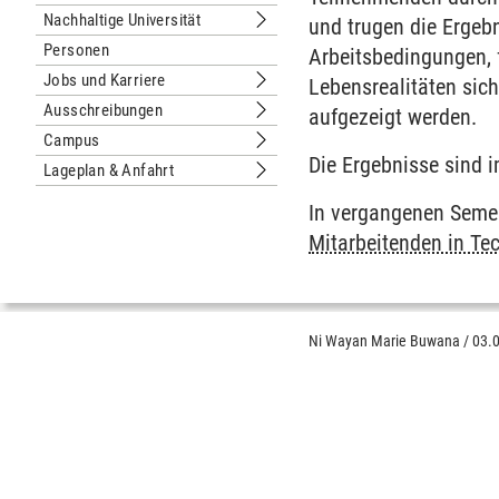
Untermenu Organisation
Nachhaltige Universität
und trugen die Ergeb
Untermenu Nachhaltige Universität
Personen
Arbeitsbedingungen, f
Jobs und Karriere
Lebensrealitäten sic
Untermenu Jobs und Karriere
Ausschreibungen
aufgezeigt werden.
Untermenu Ausschreibungen
Campus
Untermenu Campus
Die Ergebnisse sind 
Lageplan & Anfahrt
Untermenu Lageplan & Anfahrt
In vergangenen Semest
Mitarbeitenden in Te
Ni Wayan Marie Buwana
/
03.