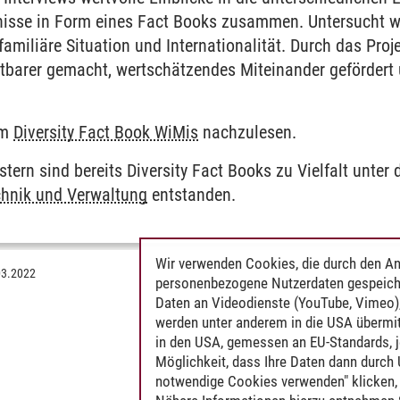
nisse in Form eines Fact Books zusammen. Untersucht 
amiliäre Situation und Internationalität. Durch das Projek
htbarer gemacht, wertschätzendes Miteinander geförder
im
Diversity Fact Book WiMis
nachzulesen.
ern sind bereits Diversity Fact Books zu Vielfalt unter
chnik und Verwaltung
entstanden.
Wir verwenden Cookies, die durch den An
03.2022
personenbezogene Nutzerdaten gespeich
Daten an Videodienste (YouTube, Vimeo),
werden unter anderem in die USA übermit
in den USA, gemessen an EU-Standards, j
Möglichkeit, dass Ihre Daten dann durch
notwendige Cookies verwenden" klicken, f