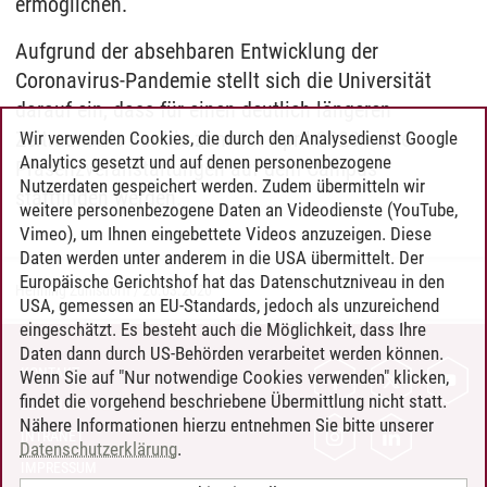
ermöglichen.
Aufgrund der absehbaren Entwicklung der
Coronavirus-Pandemie stellt sich die Universität
darauf ein, dass für einen deutlich längeren
Zeitraum als nur bis zum 19. April 2020 keine
Wir verwenden Cookies, die durch den Analysedienst Google
Analytics gesetzt und auf denen personenbezogene
Präsenzveranstaltungen auf dem Campus
Nutzerdaten gespeichert werden. Zudem übermitteln wir
stattfinden werden.
weitere personenbezogene Daten an Videodienste (YouTube,
Vimeo), um Ihnen eingebettete Videos anzuzeigen. Diese
Daten werden unter anderem in die USA übermittelt. Der
Europäische Gerichtshof hat das Datenschutzniveau in den
Henning Zühlsdorff
/
20.03.2020
USA, gemessen an EU-Standards, jedoch als unzureichend
eingeschätzt. Es besteht auch die Möglichkeit, dass Ihre
Daten dann durch US-Behörden verarbeitet werden können.
KONTAKT
Wenn Sie auf "Nur notwendige Cookies verwenden" klicken,
findet die vorgehend beschriebene Übermittlung nicht statt.
LEUPHANA ALS ARBEITGEBER
Nähere Informationen hierzu entnehmen Sie bitte unserer
INTRANET
Datenschutzerklärung
.
IMPRESSUM