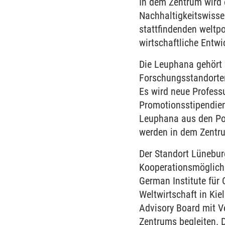
In dem Zentrum wird e
Nachhaltigkeitswisse
stattfindenden weltpo
wirtschaftliche Entwi
Die Leuphana gehört 
Forschungsstandorten
Es wird neue Professu
Promotionsstipendien
Leuphana aus den Pol
werden in dem Zentru
Der Standort Lüneburg
Kooperationsmöglichk
German Institute für
Weltwirtschaft in Kie
Advisory Board mit Ve
Zentrums begleiten. 