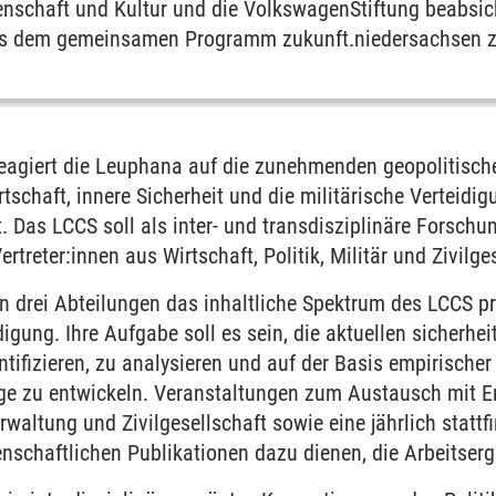
nschaft und Kultur und die VolkswagenStiftung beabsicht
aus dem gemeinsamen Programm zukunft.niedersachsen z
reagiert die Leuphana auf die zunehmenden geopolitisc
schaft, innere Sicherheit und die militärische Verteidi
 Das LCCS soll als inter- und transdisziplinäre Forschu
rtreter:innen aus Wirtschaft, Politik, Militär und Zivil
n drei Abteilungen das inhaltliche Spektrum des LCCS pr
digung. Ihre Aufgabe soll es sein, die aktuellen sicherh
ntifizieren, zu analysieren und auf der Basis empirische
 zu entwickeln. Veranstaltungen zum Austausch mit En
Verwaltung und Zivilgesellschaft sowie eine jährlich stat
schaftlichen Publikationen dazu dienen, die Arbeitserg