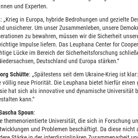
innen und Experten.
s
: „Krieg in Europa, hybride Bedrohungen und gezielte De
d unsicherer. Um unser Zusammenleben, unsere Demokr
nerationen zu bewahren, müssen wir die Sicherheit unse
chtige Impulse liefern. Das Leuphana Center for Coopera
chtige Lücke im Bereich der Sicherheitsforschung schließ
 Niedersachsen, Deutschland und Europa stärken.“
eorg Schütte
: „Spätestens seit dem Ukraine-Krieg ist kla
 völlig neue Priorität. Die Leuphana bietet hierfür einen
ie hat sich als innovative und dynamische Universität be
estalten kann.“
 Sascha Spoun
:
e themenorientierte Universität, die sich in Forschung u
ntwicklungen und Problemen beschäftigt. Da diese nicht
dere Stärke in der interdisziplinären Zusammenarbeit un