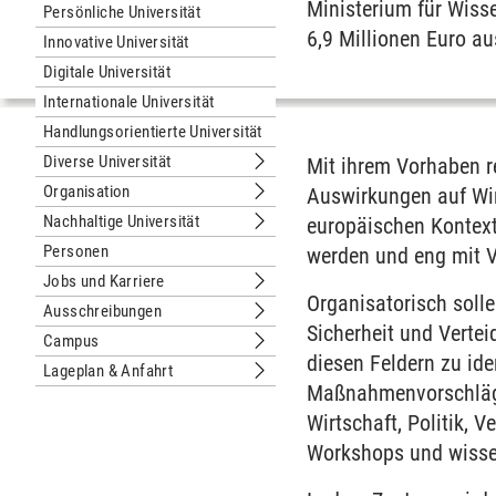
Ministerium für Wisse
Persönliche Universität
6,9 Millionen Euro 
Innovative Universität
Digitale Universität
Internationale Universität
Handlungsorientierte Universität
Diverse Universität
Mit ihrem Vorhaben 
Untermenu Diverse Universität
Organisation
Auswirkungen auf Wirt
Untermenu Organisation
Nachhaltige Universität
europäischen Kontext.
Untermenu Nachhaltige Universität
Personen
werden und eng mit Ve
Jobs und Karriere
Untermenu Jobs und Karriere
Organisatorisch solle
Ausschreibungen
Untermenu Ausschreibungen
Sicherheit und Vertei
Campus
Untermenu Campus
diesen Feldern zu ide
Lageplan & Anfahrt
Untermenu Lageplan & Anfahrt
Maßnahmenvorschläge
Wirtschaft, Politik, 
Workshops und wissen