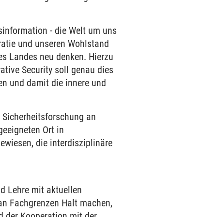
sinformation - die Welt um uns
atie und unseren Wohlstand
res Landes neu denken. Hierzu
tive Security soll genau dies
en und damit die innere und
r: Sicherheitsforschung an
 geeigneten Ort in
wiesen, die interdisziplinäre
nd Lehre mit aktuellen
 an Fachgrenzen Halt machen,
d der Kooperation mit der