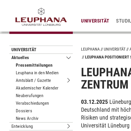
UNIVERSITÄT
STUDI
LEUPHANA
UNIVERSITÄT
UNIVERSITÄT
LEUPHANA POSITIONIERT 
Aktuelles
Untermenu Aktuelles
Pressemitteilungen
LEUPHANA
Leuphana in den Medien
Amtsblatt / Gazette
ZENTRUM 
Untermenu Amtsblatt / Gazette
Akademischer Kalender
Neuberufungen
03.12.2025
Lüneburg/
Verabschiedungen
Deutschland mit höchs
Dossiers
Risiken und strategi
News Archiv
Universität Lüneburg
Entwicklung
Untermenu Entwicklung