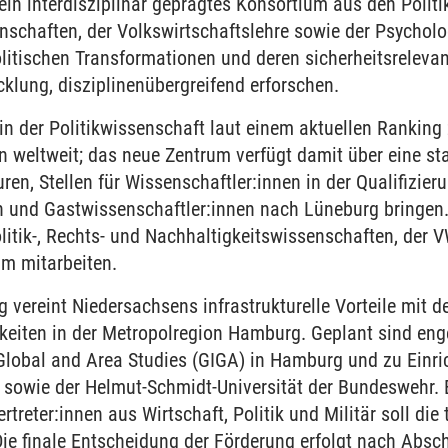
in interdisziplinär geprägtes Konsortium aus den Politik
nschaften, der Volkswirtschaftslehre sowie der Psycholo
litischen Transformationen und deren sicherheitsrelevan
cklung, disziplinenübergreifend erforschen.
in der Politikwissenschaft laut einem aktuellen Ranking
 weltweit; das neue Zentrum verfügt damit über eine sta
ren, Stellen für Wissenschaftler:innen in der Qualifizie
 und Gastwissenschaftler:innen nach Lüneburg bringen.
itik-, Rechts- und Nachhaltigkeitswissenschaften, der 
m mitarbeiten.
 vereint Niedersachsens infrastrukturelle Vorteile mit de
eiten in der Metropolregion Hamburg. Geplant sind en
 Global and Area Studies (GIGA) in Hamburg und zu Einri
l sowie der Helmut-Schmidt-Universität der Bundeswehr. 
rtreter:innen aus Wirtschaft, Politik und Militär soll di
Die finale Entscheidung der Förderung erfolgt nach Abs