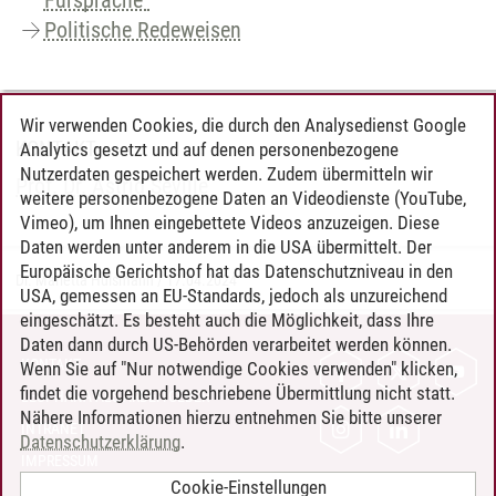
Politische Redeweisen
Wir verwenden Cookies, die durch den Analysedienst Google
KONTAKT
Analytics gesetzt und auf denen personenbezogene
Nutzerdaten gespeichert werden. Zudem übermitteln wir
Prof. Dr. Astrid Séville
weitere personenbezogene Daten an Videodienste (YouTube,
Vimeo), um Ihnen eingebettete Videos anzuzeigen. Diese
Daten werden unter anderem in die USA übermittelt. Der
Europäische Gerichtshof hat das Datenschutzniveau in den
Dr. Marietta Hülsmann
/
17.04.2024
USA, gemessen an EU-Standards, jedoch als unzureichend
eingeschätzt. Es besteht auch die Möglichkeit, dass Ihre
Daten dann durch US-Behörden verarbeitet werden können.
KONTAKT
Wenn Sie auf "Nur notwendige Cookies verwenden" klicken,
findet die vorgehend beschriebene Übermittlung nicht statt.
LEUPHANA ALS ARBEITGEBER
Nähere Informationen hierzu entnehmen Sie bitte unserer
INTRANET
Datenschutzerklärung
.
IMPRESSUM
Cookie-Einstellungen
DATENSCHUTZ