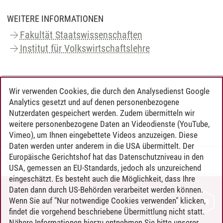
WEITERE INFORMATIONEN
Fakultät Staatswissenschaften
Institut für Volkswirtschaftslehre
Wir verwenden Cookies, die durch den Analysedienst Google
KONTAKT
Analytics gesetzt und auf denen personenbezogene
Nutzerdaten gespeichert werden. Zudem übermitteln wir
Prof. Dr. Florian Unger
weitere personenbezogene Daten an Videodienste (YouTube,
Vimeo), um Ihnen eingebettete Videos anzuzeigen. Diese
Daten werden unter anderem in die USA übermittelt. Der
Europäische Gerichtshof hat das Datenschutzniveau in den
Dr. Marietta Hülsmann
/
23.02.2026
USA, gemessen an EU-Standards, jedoch als unzureichend
eingeschätzt. Es besteht auch die Möglichkeit, dass Ihre
Daten dann durch US-Behörden verarbeitet werden können.
KONTAKT
Wenn Sie auf "Nur notwendige Cookies verwenden" klicken,
findet die vorgehend beschriebene Übermittlung nicht statt.
LEUPHANA ALS ARBEITGEBER
Nähere Informationen hierzu entnehmen Sie bitte unserer