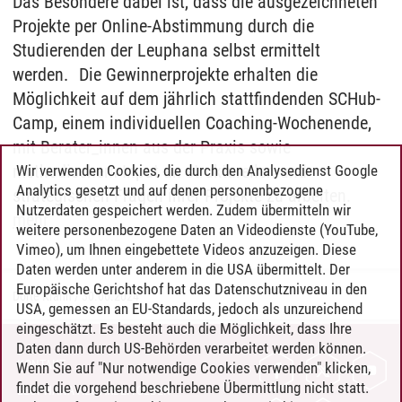
Das Besondere dabei ist, dass die ausgezeichneten
Projekte per Online-Abstimmung durch die
Studierenden der Leuphana selbst ermittelt
werden. Die Gewinnerprojekte erhalten die
Möglichkeit auf dem jährlich stattfindenden SCHub-
Camp, einem individuellen Coaching-Wochenende,
mit Berater_innen aus der Praxis sowie
methodischem Input an strukturellen und
Wir verwenden Cookies, die durch den Analysedienst Google
Analytics gesetzt und auf denen personenbezogene
strategischen Fragen ihrer Projekte zu arbeiten.
Nutzerdaten gespeichert werden. Zudem übermitteln wir
mehr
weitere personenbezogene Daten an Videodienste (YouTube,
Vimeo), um Ihnen eingebettete Videos anzuzeigen. Diese
Daten werden unter anderem in die USA übermittelt. Der
Europäische Gerichtshof hat das Datenschutzniveau in den
Dörte Krahn
/
30.06.2024
USA, gemessen an EU-Standards, jedoch als unzureichend
eingeschätzt. Es besteht auch die Möglichkeit, dass Ihre
Daten dann durch US-Behörden verarbeitet werden können.
KONTAKT
Wenn Sie auf "Nur notwendige Cookies verwenden" klicken,
findet die vorgehend beschriebene Übermittlung nicht statt.
LEUPHANA ALS ARBEITGEBER