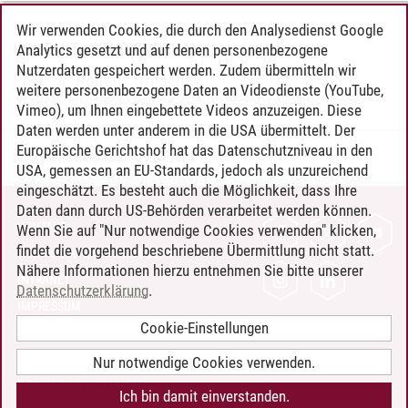
Wir verwenden Cookies, die durch den Analysedienst Google
KONTAKT - STUDIENDEKAN
Analytics gesetzt und auf denen personenbezogene
Nutzerdaten gespeichert werden. Zudem übermitteln wir
Prof. Dr. Roman Trötschel
weitere personenbezogene Daten an Videodienste (YouTube,
Vimeo), um Ihnen eingebettete Videos anzuzeigen. Diese
Daten werden unter anderem in die USA übermittelt. Der
Europäische Gerichtshof hat das Datenschutzniveau in den
Dr. Marietta Hülsmann
/
29.04.2024
USA, gemessen an EU-Standards, jedoch als unzureichend
eingeschätzt. Es besteht auch die Möglichkeit, dass Ihre
Daten dann durch US-Behörden verarbeitet werden können.
KONTAKT
Wenn Sie auf "Nur notwendige Cookies verwenden" klicken,
findet die vorgehend beschriebene Übermittlung nicht statt.
LEUPHANA ALS ARBEITGEBER
Nähere Informationen hierzu entnehmen Sie bitte unserer
INTRANET
Datenschutzerklärung
.
IMPRESSUM
Cookie-Einstellungen
DATENSCHUTZ
BARRIEREFREIHEIT
Nur notwendige Cookies verwenden.
COOKIE-EINSTELLUNGEN
Ich bin damit einverstanden.