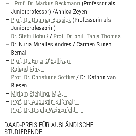
Prof. Dr. Markus Beckmann
(Professor als
Juniorprofessor) /Annica Zeyen
Prof. Dr. Dagmar Bussiek
(Professorin als
Juniorprofessorin)
Dr. Steffi Hobuß
/
Prof. Dr. phil. Tanja Thomas
Dr. Nuria Miralles Andres / Carmen Suñen
Bernal
Prof. Dr. Emer O’Sullivan
Roland Rink
Prof. Dr. Christiane Söffker
/ Dr. Kathrin van
Riesen
Miriam Stehling, M.A.
Prof. Dr. Augustin Süßmair
Prof. Dr. Ursula Weisenfeld
DAAD-PREIS FÜR AUSLÄNDISCHE
STUDIERENDE