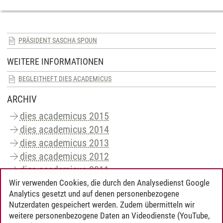
PRÄSIDENT SASCHA SPOUN
WEITERE INFORMATIONEN
BEGLEITHEFT DIES ACADEMICUS
ARCHIV
dies academicus 2015
dies academicus 2014
dies academicus 2013
dies academicus 2012
dies academicus 2011
dies academicus 2010
Wir verwenden Cookies, die durch den Analysedienst Google
Analytics gesetzt und auf denen personenbezogene
dies academicus 2009
Nutzerdaten gespeichert werden. Zudem übermitteln wir
dies academicus 2008
weitere personenbezogene Daten an Videodienste (YouTube,