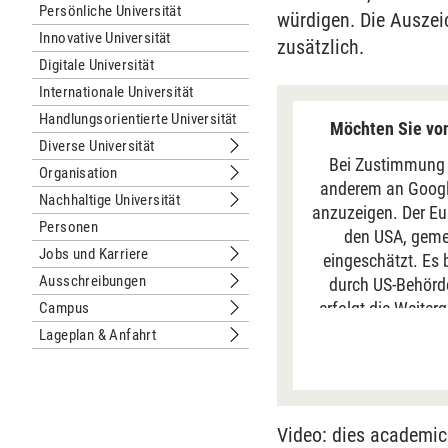
Persönliche Universität
würdigen. Die Auszei
Innovative Universität
zusätzlich.
Digitale Universität
Internationale Universität
Handlungsorientierte Universität
Möchten Sie von
Diverse Universität
Untermenu Diverse Universität
Bei Zustimmung 
Organisation
Untermenu Organisation
anderem an Google
Nachhaltige Universität
Untermenu Nachhaltige Universität
anzuzeigen. Der Eu
Personen
den USA, geme
Jobs und Karriere
eingeschätzt. Es 
Untermenu Jobs und Karriere
Ausschreibungen
durch US-Behörde
Untermenu Ausschreibungen
erfolgt die Weiter
Campus
Untermenu Campus
„Immer“ erfolgt di
Lageplan & Anfahrt
Untermenu Lageplan & Anfahrt
auf unserer Seit
Video: dies academi