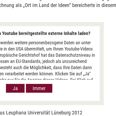
chnung als „Ort im Land der Ideen“ bereicherte in diese
 Youtube bereitgestellte externe Inhalte laden?
werden weitere personenbezogene Daten an unter
 in den USA übermittelt, um Ihnen Youtube-Videos
ropäische Gerichtshof hat das Datenschutzniveau in
ssen an EU-Standards, jedoch als unzureichend
besteht auch die Möglichkeit, dass Ihre Daten dann
n verarbeitet werden können. Klicken Sie auf „Ja“
gabe nur für die Anzeige dieses Videos. Bei Klick auf
e Weitergabe generell bei Anzeige von Youtube-Videos
Ja
Immer
e. Nähere Informationen hierzu entnehmen Sie bitte
unserer
Datenschutzerklärung
.
cus Leuphana Universität Lüneburg 2012