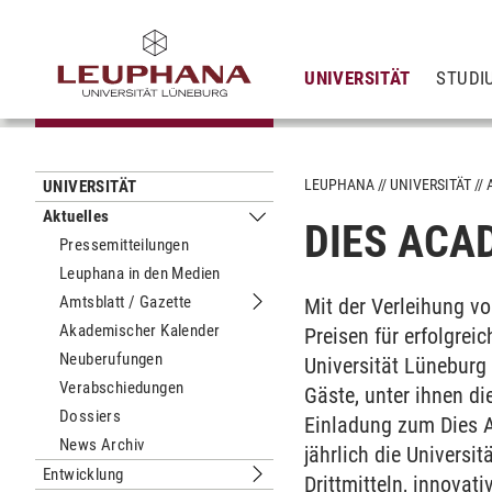
UNIVERSITÄT
STUDI
LEUPHANA
UNIVERSITÄT
UNIVERSITÄT
Aktuelles
DIES ACA
Untermenu Aktuelles
Pressemitteilungen
Leuphana in den Medien
Amtsblatt / Gazette
Mit der Verleihung v
Untermenu Amtsblatt / Gazette
Akademischer Kalender
Preisen für erfolgre
Neuberufungen
Universität Lüneburg
Verabschiedungen
Gäste, unter ihnen d
Dossiers
Einladung zum Dies A
News Archiv
jährlich die Univers
Entwicklung
Drittmitteln, innova
Untermenu Entwicklung