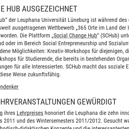
E HUB AUSGEZEICHNET
ub“ der Leuphana Universität Lüneburg ist während des
sweit ausgetragenen Wettbewerb „365 Orte im Land der I
worden. Die Plattform „
Social Change Hub
“ (SCHub) unt
ind oder im Bereich Social Entrepreneurship und Sozial
dene Möglichkeiten: Kreativ-Workshops für diejenigen, d
shops für Studierende, die bereits in bestehenden Organ
ngen für alle Interessierten. SCHub macht das soziale
iese Weise zukunftsfähig.
endenker
LEHRVERANSTALTUNGEN GEWÜRDIGT
g ihres
Lehrpreises
honoriert die Leuphana die zehn inn
2011 und des Wintersemesters 2011/2012. Gesucht ware
odisch-didaktischen Konzepte und die interessantesten