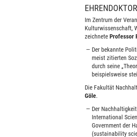
EHRENDOKTOR
Im Zentrum der Veran
Kulturwissenschaft, 
zeichnete
Professor 
Der bekannte Polit
meist zitierten So
durch seine „Theo
beispielsweise ste
Die Fakultät Nachhalt
Göle
.
Der Nachhaltigkeit
International Sci
Government der Ha
(sustainability sc