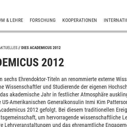
UM & LEHRE
FORSCHUNG
KOOPERATIONEN
INTERNATI
AKTUELLES
DIES ACADEMICUS 2012
DEMICUS 2012
on sechs Ehrendoktor-Titeln an renommierte externe Wiss
iche Wissenschaftler und Studierende der eigenen Hochsc
 das akademische Jahr in festlicher Atmosphäre ausklin
ie US-Amerikanischen Generalkonsulin Inmi Kim Patters
cademicus 2012 gefolgt. Bei diesem traditionellen Erei
itätsgemeinschaft, um hervorragende wissenschaftliche L
tive Lehrveranstaltungen und das ehrenamtliche Engagem