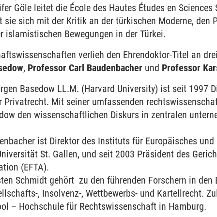
fer Göle leitet die École des Hautes Études en Sciences S
 sie sich mit der Kritik an der türkischen Moderne, den 
r islamistischen Bewegungen in der Türkei.
aftswissenschaften verlieh den Ehrendoktor-Titel an dre
asedow
,
Professor Carl Baudenbacher
und
Professor Kar
 Jürgen Basedow LL.M. (Harvard University) ist seit 1997
ür Privatrecht. Mit seiner umfassenden rechtswissensch
dow den wissenschaftlichen Diskurs in zentralen untern
denbacher ist Direktor des Instituts für Europäisches und
Universität St. Gallen, und seit 2003 Präsident des Geri
ation (EFTA).
rsten Schmidt gehört zu den führenden Forschern in den 
llschafts-, Insolvenz-, Wettbewerbs- und Kartellrecht. Zu
ol – Hochschule für Rechtswissenschaft in Hamburg.