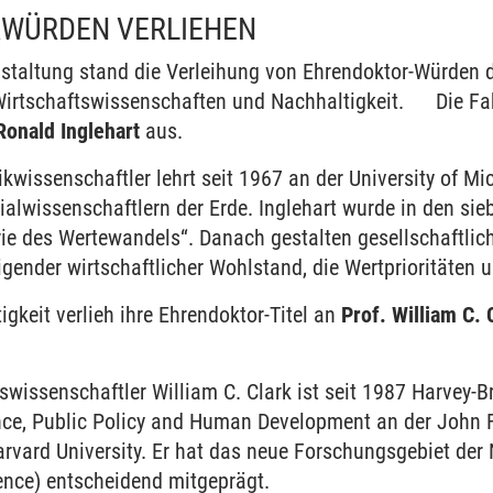
WÜRDEN VERLIEHEN
staltung stand die Verleihung von Ehrendoktor-Würden d
Wirtschaftswissenschaften und Nachhaltigkeit. Die Fa
Ronald Inglehart
aus.
ikwissenschaftler lehrt seit 1967 an der University of Mi
zialwissenschaftlern der Erde. Inglehart wurde in den si
rie des Wertewandels“. Danach gestalten gesellschaftlic
igender wirtschaftlicher Wohlstand, die Wertprioritäte
igkeit verlieh ihre Ehrendoktor-Titel an
Prof. William C.
swissenschaftler William C. Clark ist seit 1987 Harvey-B
ence, Public Policy and Human Development an der John 
rvard University. Er hat das neue Forschungsgebiet der
ience) entscheidend mitgeprägt.