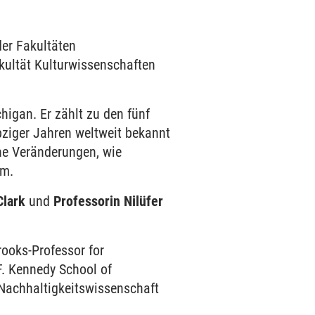
er Fakultäten
kultät Kulturwissenschaften
chigan. Er zählt zu den fünf
ebziger Jahren weltweit bekannt
he Veränderungen, wie
n um.
 Clark
und
Professorin Nilüfer
rooks-Professor for
F. Kennedy School of
 Nachhaltigkeitswissenschaft