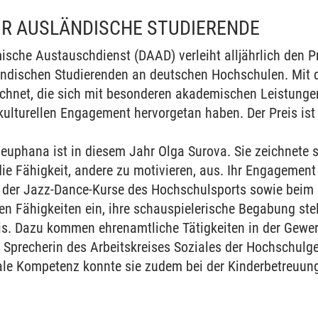
ÜR AUSLÄNDISCHE STUDIERENDE
sche Austauschdienst (DAAD) verleiht alljährlich den Pr
ändischen Studierenden an deutschen Hochschulen. Mit
ichnet, die sich mit besonderen akademischen Leistun
rkulturellen Engagement hervorgetan haben. Der Preis ist
Leuphana ist in diesem Jahr Olga Surova. Sie zeichnete si
 die Fähigkeit, andere zu motivieren, aus. Ihr Engageme
rin der Jazz-Dance-Kurse des Hochschulsports sowie beim
n Fähigkeiten ein, ihre schauspielerische Begabung stell
s. Dazu kommen ehrenamtliche Tätigkeiten in der Gewer
 Sprecherin des Arbeitskreises Soziales der Hochschulg
ale Kompetenz konnte sie zudem bei der Kinderbetreuun