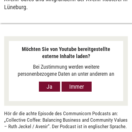
Lüneburg.
Möchten Sie von Youtube bereitgestellte
externe Inhalte laden?
Bei Zustimmung werden weitere
personenbezogene Daten an unter anderem an
Google in den USA übermittelt, um Ihnen Youtube-
Ja
Immer
Videos anzuzeigen. Der Europäische Gerichtshof
hat das Datenschutzniveau in den USA, gemessen
an EU-Standards, jedoch als unzureichend
eingeschätzt. Es besteht auch die Möglichkeit,
Hör dir die achte Episode des Communicorn Podcasts an:
dass Ihre Daten dann durch US-Behörden
„Collective Coffee: Balancing Business and Community Values
verarbeitet werden können. Klicken Sie auf „Ja“
– Ruth Jeckel / Avenir“. Der Podcast ist in englischer Sprache.
erfolgt die Weitergabe nur für die Anzeige dieses