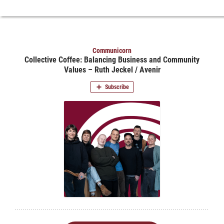
Videos. Bei Klick auf „Immer“ erfolgt die
Weitergabe generell bei Anzeige von Youtube-
Videos auf unserer Seite. Nähere Informationen
hierzu entnehmen Sie bitte unserer
Datenschutzerklärung
.