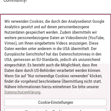
Community!
Wir verwenden Cookies, die durch den Analysedienst Google
Analytics gesetzt und auf denen personenbezogene
KONTAKT
Nutzerdaten gespeichert werden. Zudem übermitteln wir
Charlotte von Wulffen
weitere personenbezogene Daten an Videodienste (YouTube,
Vimeo), um Ihnen eingebettete Videos anzuzeigen. Diese
Daten werden unter anderem in die USA übermittelt. Der
Europäische Gerichtshof hat das Datenschutzniveau in den
Andrea Japsen
/
09.04.2026
USA, gemessen an EU-Standards, jedoch als unzureichend
eingeschätzt. Es besteht auch die Möglichkeit, dass Ihre
Daten dann durch US-Behörden verarbeitet werden können.
KONTAKT
Wenn Sie auf "Nur notwendige Cookies verwenden" klicken,
findet die vorgehend beschriebene Übermittlung nicht statt.
LEUPHANA ALS ARBEITGEBER
Nähere Informationen hierzu entnehmen Sie bitte unserer
INTRANET
Datenschutzerklärung
.
IMPRESSUM
Cookie-Einstellungen
DATENSCHUTZ
BARRIEREFREIHEIT