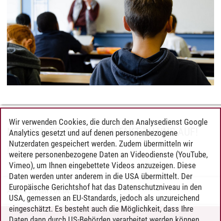
Wir verwenden Cookies, die durch den Analysedienst Google
NEHMEN SIE GERNE KONTAKT ZU UNS AUF!
Analytics gesetzt und auf denen personenbezogene
Nutzerdaten gespeichert werden. Zudem übermitteln wir
Hariet Schellig
weitere personenbezogene Daten an Videodienste (YouTube,
Vimeo), um Ihnen eingebettete Videos anzuzeigen. Diese
Daten werden unter anderem in die USA übermittelt. Der
Europäische Gerichtshof hat das Datenschutzniveau in den
Andrea Japsen
/
09.04.2026
USA, gemessen an EU-Standards, jedoch als unzureichend
eingeschätzt. Es besteht auch die Möglichkeit, dass Ihre
Daten dann durch US-Behörden verarbeitet werden können.