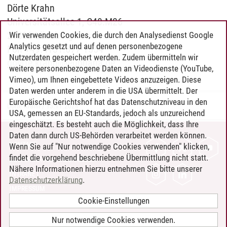
Dörte Krahn
Universitätsallee 1, C40.M26
21335 Lüneburg
Wir verwenden Cookies, die durch den Analysedienst Google
Analytics gesetzt und auf denen personenbezogene
Fon +49.4131.677-1554
Nutzerdaten gespeichert werden. Zudem übermitteln wir
doerte.krahn
@
leuphana.de
weitere personenbezogene Daten an Videodienste (YouTube,
Vimeo), um Ihnen eingebettete Videos anzuzeigen. Diese
Daten werden unter anderem in die USA übermittelt. Der
Europäische Gerichtshof hat das Datenschutzniveau in den
Dörte Krahn
/
13.11.2024
USA, gemessen an EU-Standards, jedoch als unzureichend
eingeschätzt. Es besteht auch die Möglichkeit, dass Ihre
Daten dann durch US-Behörden verarbeitet werden können.
KONTAKT
Wenn Sie auf "Nur notwendige Cookies verwenden" klicken,
findet die vorgehend beschriebene Übermittlung nicht statt.
LEUPHANA ALS ARBEITGEBER
Nähere Informationen hierzu entnehmen Sie bitte unserer
INTRANET
Datenschutzerklärung
.
IMPRESSUM
Cookie-Einstellungen
DATENSCHUTZ
BARRIEREFREIHEIT
Nur notwendige Cookies verwenden.