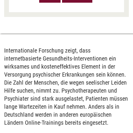
hat das Datenschutzniveau in den USA, gemessen
an EU-Standards, jedoch als unzureichend
eingeschätzt. Es besteht auch die Möglichkeit,
dass Ihre Daten dann durch US-Behörden
verarbeitet werden können. Klicken Sie auf „Ja“
erfolgt die Weitergabe nur für die Anzeige dieses
Videos. Bei Klick auf „Immer“ erfolgt die
Internationale Forschung zeigt, dass
Weitergabe generell bei Anzeige von Youtube-
internetbasierte Gesundheits-Interventionen ein
Videos auf unserer Seite. Nähere Informationen
wirksames und kosteneffektives Element in der
hierzu entnehmen Sie bitte unserer
Versorgung psychischer Erkrankungen sein können.
Datenschutzerklärung
.
Die Zahl der Menschen, die wegen seelischer Leiden
Hilfe suchen, nimmt zu. Psychotherapeuten und
Psychiater sind stark ausgelastet, Patienten müssen
lange Wartezeiten in Kauf nehmen. Anders als in
Deutschland werden in anderen europäischen
Ländern Online-Trainings bereits eingesetzt.