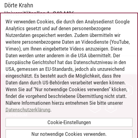
Dörte Krahn
Universitätsallee 1, C40.M26
21335 Lüneburg
Wir verwenden Cookies, die durch den Analysedienst Google
Analytics gesetzt und auf denen personenbezogene
Fon +49.4131.677-1554
Nutzerdaten gespeichert werden. Zudem übermitteln wir
doerte.krahn
@
leuphana.de
weitere personenbezogene Daten an Videodienste (YouTube,
Vimeo), um Ihnen eingebettete Videos anzuzeigen. Diese
Daten werden unter anderem in die USA übermittelt. Der
Europäische Gerichtshof hat das Datenschutzniveau in den
Dörte Krahn
/
07.07.2026
USA, gemessen an EU-Standards, jedoch als unzureichend
eingeschätzt. Es besteht auch die Möglichkeit, dass Ihre
Daten dann durch US-Behörden verarbeitet werden können.
KONTAKT
Wenn Sie auf "Nur notwendige Cookies verwenden" klicken,
findet die vorgehend beschriebene Übermittlung nicht statt.
LEUPHANA ALS ARBEITGEBER
Nähere Informationen hierzu entnehmen Sie bitte unserer
INTRANET
Datenschutzerklärung
.
IMPRESSUM
Cookie-Einstellungen
DATENSCHUTZ
BARRIEREFREIHEIT
Nur notwendige Cookies verwenden.