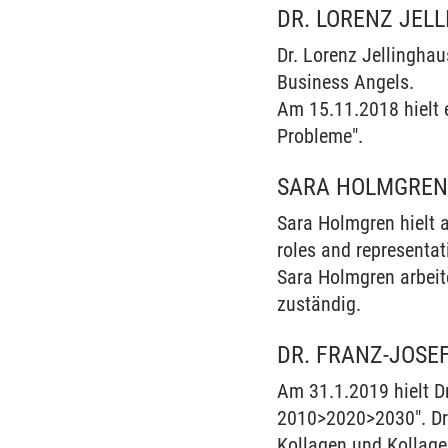
DR. LORENZ JEL
Dr. Lorenz Jellinghau
Business Angels.
Am 15.11.2018 hielt e
Probleme".
SARA HOLMGRE
Sara Holmgren hielt
roles and representat
Sara Holmgren arbeite
zuständig.
DR. FRANZ-JOSE
Am 31.1.2019 hielt D
2010>2020>2030". Dr.
Kollagen und Kollage