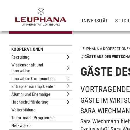
UNIVERSITÄT
STUDI
LEUPHANA
KOOPERATIONE
KOOPERATIONEN
GÄSTE AUS DER WIRTSCH
Recruiting
Untermenu Recruiting
Wissenschaft und
GÄSTE DE
Innovation
Untermenu Wissenschaft und Innova
Innovation Communities
Untermenu Innovation Communities
Entrepreneurship Center
VORTRAGENDE
Untermenu Entrepreneurship Center
Alumni und Ehemalige
Untermenu Alumni und Ehemalige
GÄSTE IM WIRT
Hochschulförderung
Untermenu Hochschulförderung
SARA WIECHMA
Weiterbildung
Tailor-made Programme
Sara Wiechmann hielt
Netzwerke
Exclusivity?" Sara 