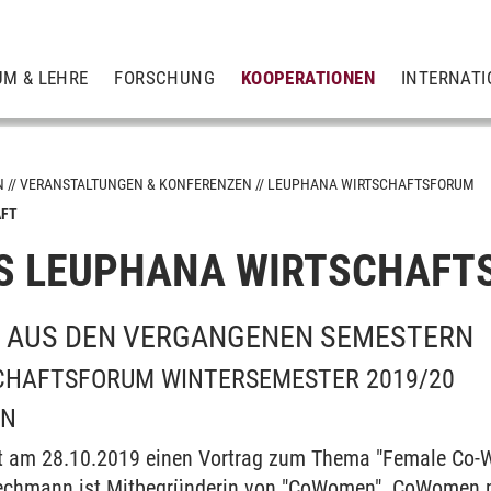
UM & LEHRE
FORSCHUNG
KOOPERATIONEN
INTERNATI
N
VERANSTALTUNGEN & KONFERENZEN
LEUPHANA WIRTSCHAFTSFORUM
AFT
S LEUPHANA WIRTSCHAFT
tion
 AUS DEN VERGANGENEN SEMESTERN
SCHAFTSFORUM WINTERSEMESTER 2019/20
NN
 am 28.10.2019 einen Vortrag zum Thema "Female Co-Wo
Wiechmann ist Mitbegründerin von "CoWomen". CoWomen 