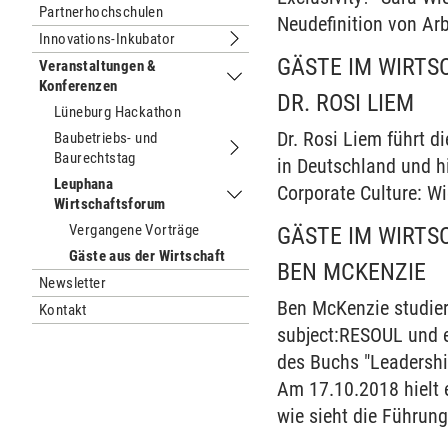
Partnerhochschulen
Neudefinition von Ar
Innovations-Inkubator
Untermenu Innovations-Inkubator
GÄSTE IM WIRT
Veranstaltungen &
Konferenzen
Untermenu Veranstaltungen & Konfe
DR. ROSI LIEM
Lüneburg Hackathon
Dr. Rosi Liem führt 
Baubetriebs- und
Baurechtstag
Untermenu Baubetriebs- und Baurech
in Deutschland und h
Leuphana
Corporate Culture: Wi
Wirtschaftsforum
Untermenu Leuphana Wirtschaftsfo
Vergangene Vorträge
GÄSTE IM WIRT
Gäste aus der Wirtschaft
BEN MCKENZIE
Newsletter
Ben McKenzie studier
Kontakt
subject:RESOUL und 
des Buchs "Leadershi
Am 17.10.2018 hielt 
wie sieht die Führung