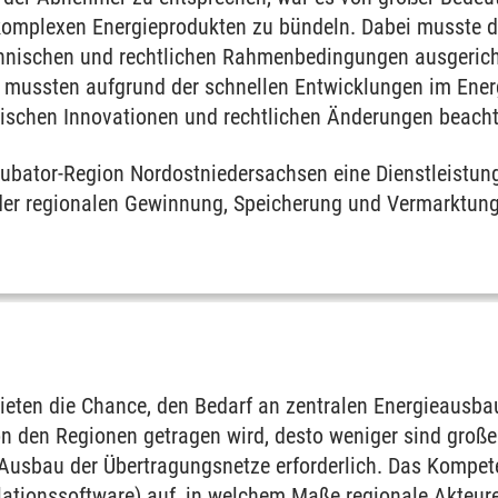
 komplexen Energieprodukten zu bündeln. Dabei musste da
hnischen und rechtlichen Rahmenbedingungen ausgerich
it mussten aufgrund der schnellen Entwicklungen im Ener
ischen Innovationen und rechtlichen Änderungen beacht
Inkubator-Region Nordostniedersachsen eine Dienstleistu
 der regionalen Gewinnung, Speicherung und Vermarktung
bieten die Chance, den Bedarf an zentralen Energieausba
n den Regionen getragen wird, desto weniger sind große
Ausbau der Übertragungsnetze erforderlich. Das Kompet
ationssoftware) auf, in welchem Maße regionale Akteure