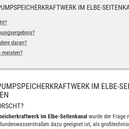
PUMPSPEICHERKRAFTWERK IM ELBE-SEITENK
ht?
hungsergebnis?
dere daran?
 meisten?
PUMPSPEICHERKRAFTWERK IM ELBE-SE
EN
ORSCHT?
eicherkraftwerk im Elbe-Seitenkanal
wurde der Frage 
Bundeswasserstraßen dazu geeignet ist, als großtechnis