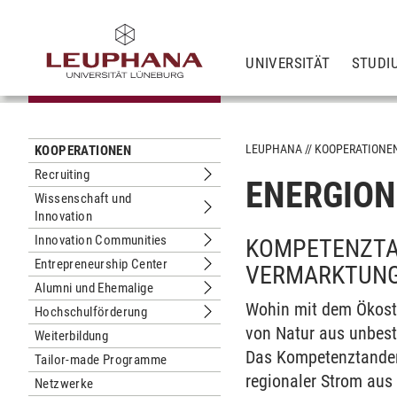
UNIVERSITÄT
STUDI
LEUPHANA
KOOPERATIONE
KOOPERATIONEN
Recruiting
ENERGION
Untermenu Recruiting
Wissenschaft und
Innovation
Untermenu Wissenschaft und Innova
Innovation Communities
KOMPETENZTA
Untermenu Innovation Communities
Entrepreneurship Center
VERMARKTUNG 
Untermenu Entrepreneurship Center
Alumni und Ehemalige
Untermenu Alumni und Ehemalige
Wohin mit dem Ökostr
Hochschulförderung
Untermenu Hochschulförderung
von Natur aus unbest
Weiterbildung
Das Kompetenztand
Tailor-made Programme
regionaler Strom aus 
Netzwerke