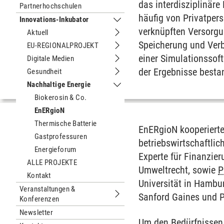
das interdisziplinäre
Partnerhochschulen
häufig von Privatper
Innovations-Inkubator
Untermenu Innovations-Inkubator
verknüpften Versorgu
Aktuell
Untermenu Aktuell
Speicherung und Verb
EU-REGIONALPROJEKT
Untermenu EU-REGIONALPROJEKT
einer Simulationssof
Digitale Medien
Untermenu Digitale Medien
der Ergebnisse besta
Gesundheit
Untermenu Gesundheit
Nachhaltige Energie
Untermenu Nachhaltige Energie
Biokerosin & Co.
EnERgioN
Thermische Batterie
EnERgioN kooperierte
Gastprofessuren
betriebswirtschaftli
Energieforum
Experte für Finanzie
ALLE PROJEKTE
Umweltrecht, sowie
P
Kontakt
Universität in Hambur
Veranstaltungen &
Sanford Gaines und Pr
Konferenzen
Untermenu Veranstaltungen & Konfe
Newsletter
Um den Bedürfnissen 