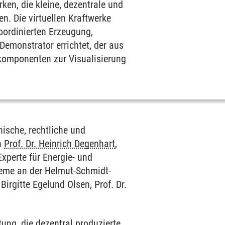
ken, die kleine, dezentrale und
. Die virtuellen Kraftwerke
ordinierten Erzeugung,
Demonstrator errichtet, der aus
komponenten zur Visualisierung
ische, rechtliche und
n
Prof. Dr. Heinrich Degenhart
,
 Experte für Energie- und
steme an der Helmut-Schmidt-
Birgitte Egelund Olsen, Prof. Dr.
ng, die dezentral produzierte