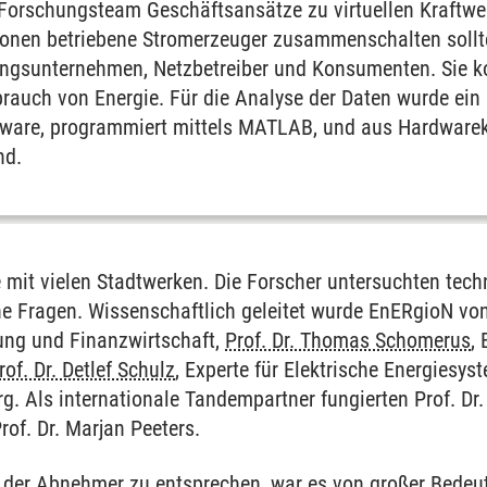
 Forschungsteam Geschäftsansätze zu virtuellen Kraftwer
sonen betriebene Stromerzeuger zusammenschalten sollten
ngsunternehmen, Netzbetreiber und Konsumenten. Sie ko
rauch von Energie. Für die Analyse der Daten wurde ein 
tware, programmiert mittels MATLAB, und aus Hardware
nd.
 mit vielen Stadtwerken. Die Forscher untersuchten techn
che Fragen. Wissenschaftlich geleitet wurde EnERgioN vo
rung und Finanzwirtschaft,
Prof. Dr. Thomas Schomerus
,
rof. Dr. Detlef Schulz
, Experte für Elektrische Energiesy
g. Als internationale Tandempartner fungierten Prof. Dr. 
of. Dr. Marjan Peeters.
renzen
der Abnehmer zu entsprechen, war es von großer Bedeutu