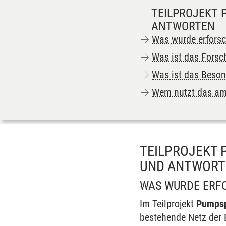
TEILPROJEKT 
ANTWORTEN
Was wurde erforsc
Was ist das Forsc
Was ist das Beson
Wem nutzt das am
TEILPROJEKT 
UND ANTWORT
WAS WURDE ERF
Im Teilprojekt
Pumpsp
bestehende Netz der 